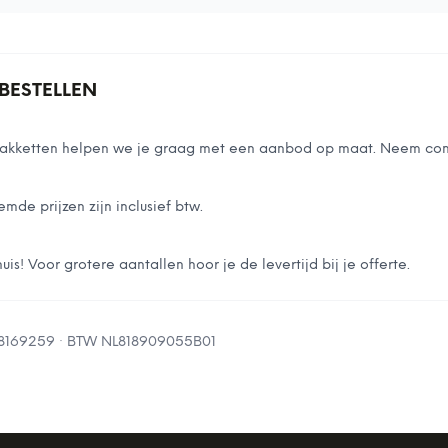
BESTELLEN
stpakketten helpen we je graag met een aanbod op maat. Neem con
emde prijzen zijn inclusief btw.
is! Voor grotere aantallen hoor je de levertijd bij je offerte.
8169259
· BTW
NL818909055B01