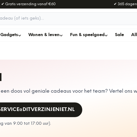
✔ Gratis verzending vanaf
€60
✔ 365 dagen
adeau
Gadgets
Wonen & leven
Fun & speelgoed
Sale
Al
N
en doos vol geniale cadeaus voor het team? Vertel ons wa
SERVICE@DITVERZINJENIET.NL
 van 9:00 tot 17:00 uur
).