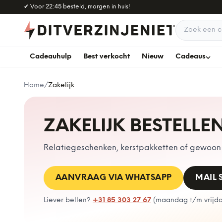
Naar hoofdinhoud
✔
Voor 22:45 besteld, morgen in huis!
Zoek een c
Cadeauhulp
Best verkocht
Nieuw
Cadeaus
Home
/
Zakelijk
ZAKELIJK BESTELLE
Relatiegeschenken, kerstpakketten of gewoon e
AANVRAAG VIA WHATSAPP
MAIL
Liever bellen?
+31 85 303 27 67
(
maandag t/m vrijdag