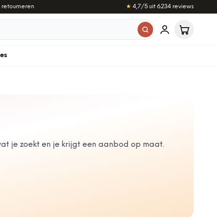
 retourneren
★
4,7
/5 uit
6.234
reviews
les
t je zoekt en je krijgt een aanbod op maat.