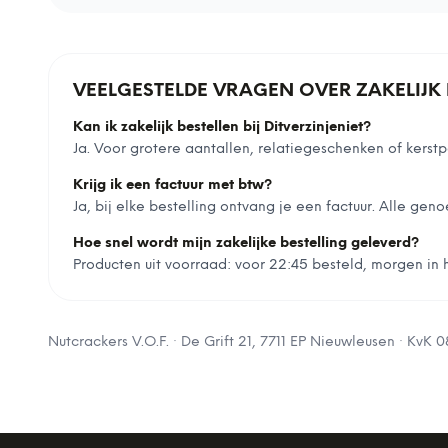
VEELGESTELDE VRAGEN OVER ZAKELIJK 
Kan ik zakelijk bestellen bij Ditverzinjeniet?
Ja. Voor grotere aantallen, relatiegeschenken of ker
Krijg ik een factuur met btw?
Ja, bij elke bestelling ontvang je een factuur. Alle geno
Hoe snel wordt mijn zakelijke bestelling geleverd?
Producten uit voorraad: voor 22:45 besteld, morgen in hu
Nutcrackers V.O.F.
·
De Grift 21, 7711 EP Nieuwleusen
· KvK
0