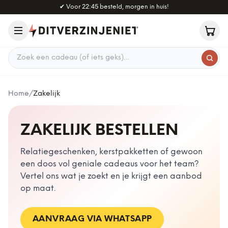
Naar hoofdinhoud
✔
Voor 22:45 besteld, morgen in huis!
Zoek een cadeau
Home
/
Zakelijk
ZAKELIJK BESTELLEN
Relatiegeschenken, kerstpakketten of gewoon
een doos vol geniale cadeaus voor het team?
Vertel ons wat je zoekt en je krijgt een aanbod
op maat.
AANVRAAG VIA WHATSAPP