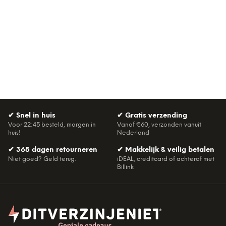
✔
Snel in huis
✔
Gratis verzending
Voor 22:45 besteld, morgen in
Vanaf €60, verzonden vanuit
huis!
Nederland
✔
365 dagen retourneren
✔
Makkelijk & veilig betalen
Niet goed? Geld terug.
iDEAL, creditcard of achteraf met
Billink