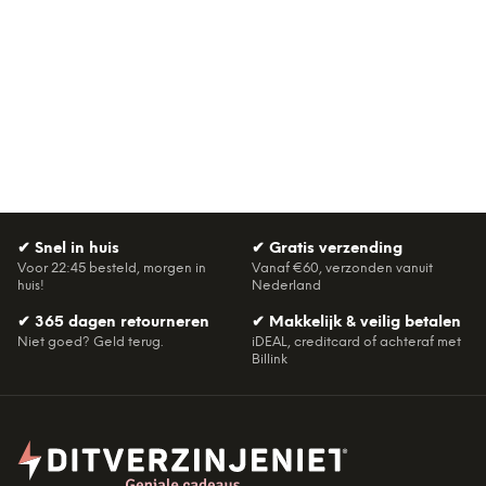
✔
Snel in huis
✔
Gratis verzending
Voor 22:45 besteld, morgen in
Vanaf €60, verzonden vanuit
huis!
Nederland
✔
365 dagen retourneren
✔
Makkelijk & veilig betalen
Niet goed? Geld terug.
iDEAL, creditcard of achteraf met
Billink