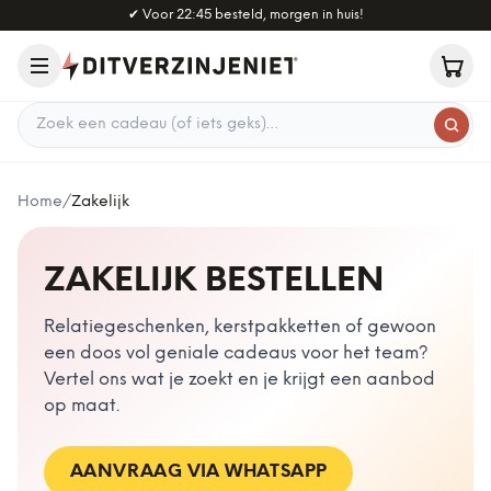
Naar hoofdinhoud
✔
Voor 22:45 besteld, morgen in huis!
Zoek een cadeau
Home
/
Zakelijk
ZAKELIJK BESTELLEN
Relatiegeschenken, kerstpakketten of gewoon
een doos vol geniale cadeaus voor het team?
Vertel ons wat je zoekt en je krijgt een aanbod
op maat.
AANVRAAG VIA WHATSAPP