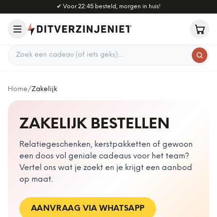
Naar hoofdinhoud
✔
Voor 22:45 besteld, morgen in huis!
Zoek een cadeau
Home
/
Zakelijk
ZAKELIJK BESTELLEN
Relatiegeschenken, kerstpakketten of gewoon
een doos vol geniale cadeaus voor het team?
Vertel ons wat je zoekt en je krijgt een aanbod
op maat.
AANVRAAG VIA WHATSAPP