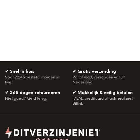
✔
Snel in huis
✔
Gratis verzending
Voor 22:45 besteld, morgen in
Vanaf €60, verzonden vanuit
huis!
Nederland
✔
365 dagen retourneren
✔
Makkelijk & veilig betalen
Niet goed? Geld terug.
iDEAL, creditcard of achteraf met
Billink