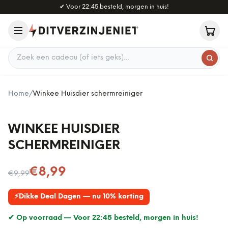
Naar hoofdinhoud
✔
Voor 22:45 besteld, morgen in huis!
Zoek een cadeau
Home
/
Winkee Huisdier schermreiniger
WINKEE HUISDIER
SCHERMREINIGER
Nu voor
€8,99
€9,99
⚡
Dikke Deal Dagen — nu 10% korting
✔ Op voorraad —
Voor 22:45 besteld, morgen in huis!