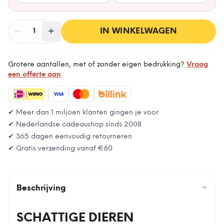
−
Aantal
+
:
IN WINKELWAGEN
1
Grotere aantallen, met of zonder eigen bedrukking?
Vraag
een offerte aan
✔ Meer dan 1 miljoen klanten gingen je voor
✔ Nederlandse cadeaushop sinds 2008
✔ 365 dagen eenvoudig retourneren
✔ Gratis verzending vanaf
€60
Beschrijving
⌄
SCHATTIGE DIEREN