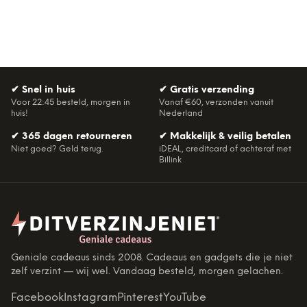
✔
Snel in huis
✔
Gratis verzending
Voor 22:45 besteld, morgen in
Vanaf €60, verzonden vanuit
huis!
Nederland
✔
365 dagen retourneren
✔
Makkelijk & veilig betalen
Niet goed? Geld terug.
iDEAL, creditcard of achteraf met
Billink
Geniale cadeaus sinds 2008. Cadeaus en gadgets die je niet
zelf verzint — wij wel. Vandaag besteld, morgen gelachen.
Facebook
Instagram
Pinterest
YouTube