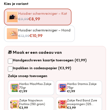
Kies je variant
Huisdier schermreiniger – Kat
Nu voor
€8,99
€9,99
Huisdier schermreiniger – Hond
Nu voor
€10,99
€13,99
🎁
Maak er een cadeau van
Handgeschreven kaartje toevoegen (€1,99)
Inpakken in cadeaupapier (€3,99)
Zakje snoep toevoegen
Haribo MaoMixx Zakje
Haribo Starmix Zakje
70gr
75gr
€1,99
€1,99
Zakje Napoleon
Zakje Red Band Zure
Fruitmix (150 gram)
snoepringen (125
€3,99
gram)
€3,99