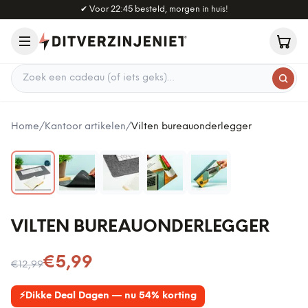
Naar hoofdinhoud
✔
Voor 22:45 besteld, morgen in huis!
Zoek een cadeau
Home
/
Kantoor artikelen
/
Vilten bureauonderlegger
VILTEN BUREAUONDERLEGGER
Nu voor
€5,99
€12,99
⚡
Dikke Deal Dagen — nu 54% korting