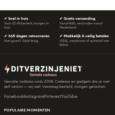
✔
Snel in huis
✔
Gratis verzending
Voor 22:45 besteld, morgen in
Vanaf €60, verzonden vanuit
huis!
Nederland
✔
365 dagen retourneren
✔
Makkelijk & veilig betalen
Niet goed? Geld terug.
iDEAL, creditcard of achteraf met
Billink
Geniale cadeaus sinds 2008. Cadeaus en gadgets die je niet
zelf verzint — wij wel. Vandaag besteld, morgen gelachen.
Facebook
Instagram
Pinterest
YouTube
POPULAIRE MOMENTEN