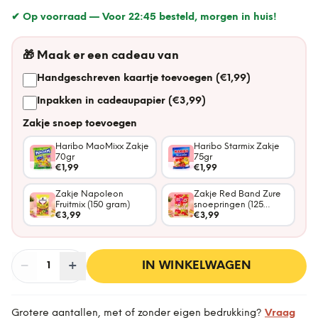
✔ Op voorraad —
Voor 22:45 besteld, morgen in huis!
🎁
Maak er een cadeau van
Handgeschreven kaartje toevoegen (€1,99)
Inpakken in cadeaupapier (€3,99)
Zakje snoep toevoegen
Haribo MaoMixx Zakje
Haribo Starmix Zakje
70gr
75gr
€1,99
€1,99
Zakje Napoleon
Zakje Red Band Zure
Fruitmix (150 gram)
snoepringen (125
€3,99
gram)
€3,99
−
Aantal
+
:
IN WINKELWAGEN
1
Grotere aantallen, met of zonder eigen bedrukking?
Vraag