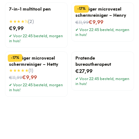
%
17
-
7-in-1 multitool pen
Stofzuiger microvezel
schermreiniger – Henry
★★★★
½
(
2
)
Nu voor
€9,99
€11,99
€9,99
✔
Voor 22:45 besteld, morgen
in huis!
✔
Voor 22:45 besteld, morgen
in huis!
%
17
-
Stofzuiger microvezel
Pratende
schermreiniger – Hetty
bureautherapeut
★★★★★
(
1
)
€27,99
Nu voor
€9,99
€11,99
✔
Voor 22:45 besteld, morgen
in huis!
✔
Voor 22:45 besteld, morgen
in huis!