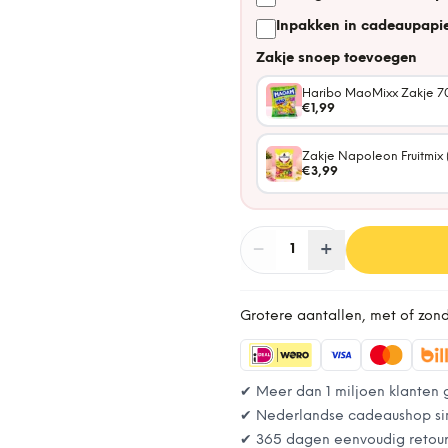
Inpakken in cadeaupapie
Zakje snoep toevoegen
Haribo MaoMixx Zakje 7
€1,99
Zakje Napoleon Fruitmix 
€3,99
−
Aantal
+
:
1
Grotere aantallen, met of zon
✔ Meer dan 1 miljoen klanten 
✔ Nederlandse cadeaushop si
✔ 365 dagen eenvoudig retou