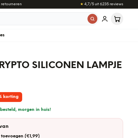
 retourneren
★
4,7
/5 uit
6.235
reviews
les
YPTO SILICONEN LAMPJE
% korting
besteld, morgen in huis!
 van
 toevoegen (€1,99)