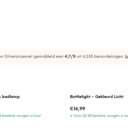
n Ditverzinjeniet gemiddeld een
4,7
/5
uit
6.235
beoordelingen.
L
ss badlamp
Bottlelight – Gekleurd Licht
€16,99
 besteld, morgen in huis!
✔
Voor 22:45 besteld, morgen in hu