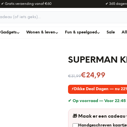
✔ Gratis verzending vanaf
€60
✔ 365 dagen
adeau
Gadgets
Wonen & leven
Fun & speelgoed
Sale
Al
SUPERMAN KR
Nu voor
€24,99
€31,99
⚡
Dikke Deal Dagen — nu 22
✔ Op voorraad —
Voor 22:45 
🎁
Maak er een cadeau
Handgeschreven kaartje