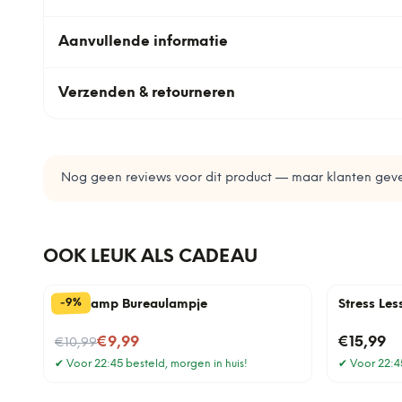
Aanvullende informatie
Verzenden & retourneren
Nog geen reviews voor dit product — maar klanten geve
OOK LEUK ALS CADEAU
%
9
-
Gloeilamp Bureaulampje
Stress Le
Nu voor
€9,99
€15,99
€10,99
✔
Voor 22:45 besteld, morgen in huis!
✔
Voor 22:45