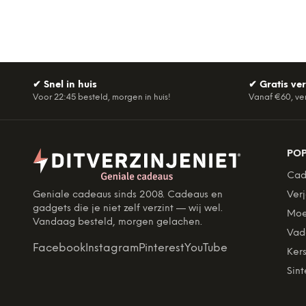
✔
Snel in huis
✔
Gratis ve
Voor 22:45 besteld, morgen in huis!
Vanaf €60, ve
PO
Cad
Geniale cadeaus sinds 2008. Cadeaus en
Ver
gadgets die je niet zelf verzint — wij wel.
Moe
Vandaag besteld, morgen gelachen.
Vad
Facebook
Instagram
Pinterest
YouTube
Kers
Sint