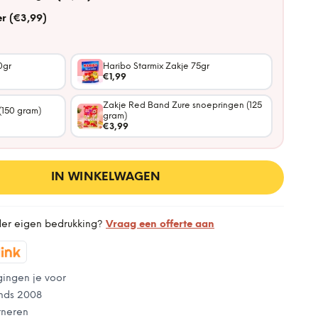
r (€3,99)
0gr
Haribo Starmix Zakje 75gr
€1,99
Zakje Red Band Zure snoepringen (125
(150 gram)
gram)
€3,99
IN WINKELWAGEN
der eigen bedrukking?
Vraag een offerte aan
gingen je voor
nds 2008
rneren