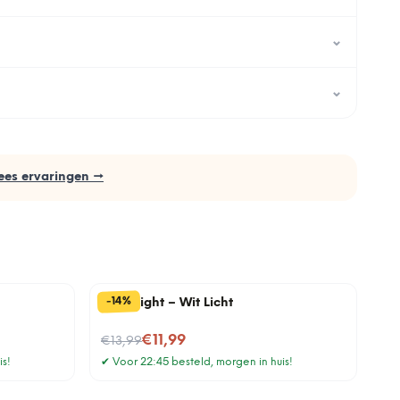
⌄
⌄
ees ervaringen →
%
14
-
Bottlelight – Wit Licht
Nu voor
€11,99
€13,99
is!
✔
Voor 22:45 besteld, morgen in huis!