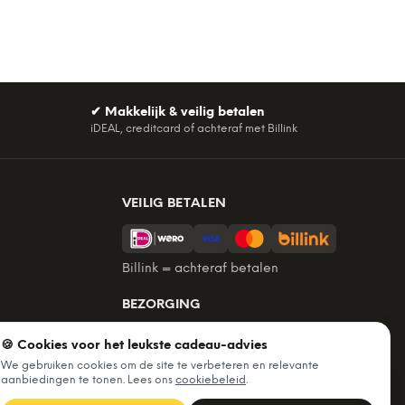
✔
Makkelijk & veilig betalen
iDEAL, creditcard of achteraf met Billink
VEILIG BETALEN
Billink = achteraf betalen
BEZORGING
Voor 22:45 besteld, morgen in huis.
🍪 Cookies voor het leukste cadeau-advies
Gratis verzending vanaf €60. Tot 365
We gebruiken cookies om de site te verbeteren en relevante
dagen retourneren.
aanbiedingen te tonen. Lees ons
cookiebeleid
.
★
4,7
/5 uit
6.235
beoordelingen