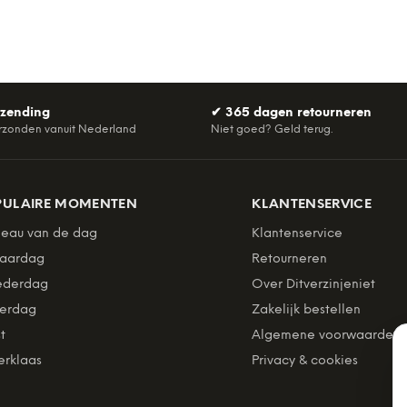
rzending
✔
365 dagen retourneren
rzonden vanuit Nederland
Niet goed? Geld terug.
PULAIRE MOMENTEN
KLANTENSERVICE
eau van de dag
Klantenservice
jaardag
Retourneren
derdag
Over Ditverzinjeniet
erdag
Zakelijk bestellen
t
Algemene voorwaarden
erklaas
Privacy & cookies