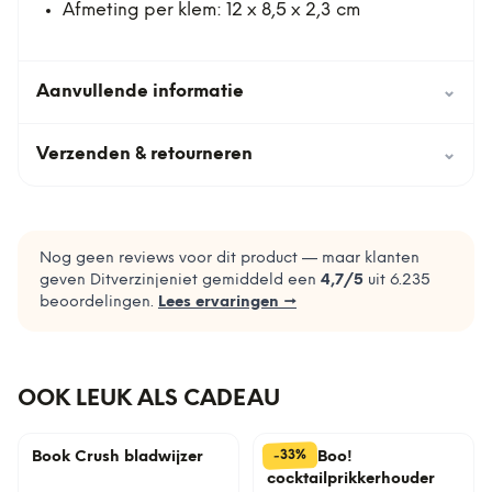
Afmeting per klem: 12 x 8,5 x 2,3 cm
Aanvullende informatie
⌄
Verzenden & retourneren
⌄
Nog geen reviews voor dit product — maar klanten
geven Ditverzinjeniet gemiddeld een
4,7
/5
uit
6.235
beoordelingen.
Lees ervaringen →
OOK LEUK ALS CADEAU
%
33
-
Book Crush bladwijzer
Pick a Boo!
cocktailprikkerhouder