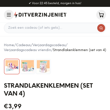
Naar hoofdinhoud
✔
Voor 22:45 besteld, morgen in huis!
Zoek een cadeau
Home
/
Cadeaus
/
Verjaardagscadeau
/
Verjaardagscadeau vriendin
/
Strandlakenklemmen (set van 4)
STRANDLAKENKLEMMEN (SET
VAN 4)
€3,99