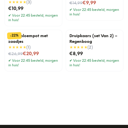
★★★★★
(
3
)
Nu voor
€9,99
€14,99
€10,99
✔
Voor 22:45 besteld, morgen
in huis!
✔
Voor 22:45 besteld, morgen
in huis!
%
22
-
Lama bloempot met
Druipkaars (set Van 2) –
zaadjes
Regenboog
★★★★★
(
1
)
★★★★★
(
2
)
Nu voor
€20,99
€8,99
€26,99
✔
Voor 22:45 besteld, morgen
✔
Voor 22:45 besteld, morgen
in huis!
in huis!