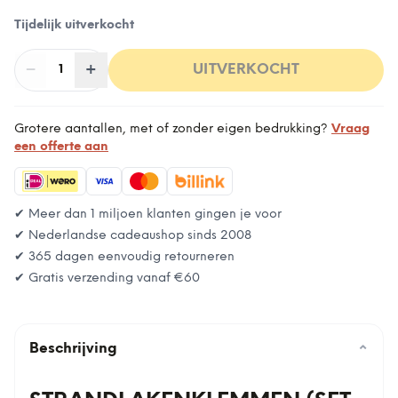
Tijdelijk uitverkocht
−
Aantal
+
:
UITVERKOCHT
1
Grotere aantallen, met of zonder eigen bedrukking?
Vraag
een offerte aan
✔ Meer dan 1 miljoen klanten gingen je voor
✔ Nederlandse cadeaushop sinds 2008
✔ 365 dagen eenvoudig retourneren
✔ Gratis verzending vanaf
€60
Beschrijving
⌄