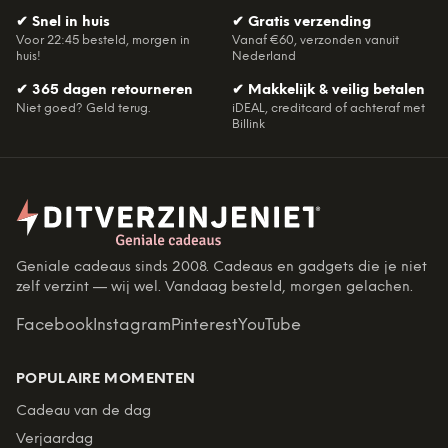
✔
Snel in huis
✔
Gratis verzending
Voor 22:45 besteld, morgen in
Vanaf €60, verzonden vanuit
huis!
Nederland
✔
365 dagen retourneren
✔
Makkelijk & veilig betalen
Niet goed? Geld terug.
iDEAL, creditcard of achteraf met
Billink
Geniale cadeaus sinds 2008. Cadeaus en gadgets die je niet
zelf verzint — wij wel. Vandaag besteld, morgen gelachen.
Facebook
Instagram
Pinterest
YouTube
POPULAIRE MOMENTEN
Cadeau van de dag
Verjaardag