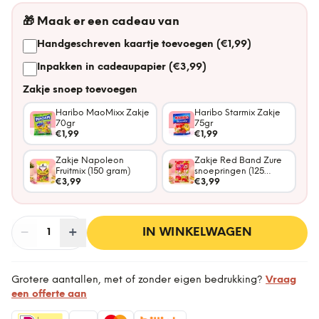
🎁
Maak er een cadeau van
Handgeschreven kaartje toevoegen (€1,99)
Inpakken in cadeaupapier (€3,99)
Zakje snoep toevoegen
Haribo MaoMixx Zakje
Haribo Starmix Zakje
70gr
75gr
€1,99
€1,99
Zakje Napoleon
Zakje Red Band Zure
Fruitmix (150 gram)
snoepringen (125
€3,99
gram)
€3,99
−
Aantal
+
:
IN WINKELWAGEN
1
Grotere aantallen, met of zonder eigen bedrukking?
Vraag
een offerte aan