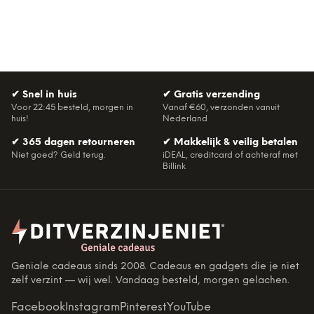
✔
Snel in huis
✔
Gratis verzending
Voor 22:45 besteld, morgen in
Vanaf €60, verzonden vanuit
huis!
Nederland
✔
365 dagen retourneren
✔
Makkelijk & veilig betalen
Niet goed? Geld terug.
iDEAL, creditcard of achteraf met
Billink
Geniale cadeaus sinds 2008. Cadeaus en gadgets die je niet
zelf verzint — wij wel. Vandaag besteld, morgen gelachen.
Facebook
Instagram
Pinterest
YouTube