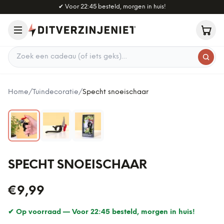
Naar hoofdinhoud
✔
Voor 22:45 besteld, morgen in huis!
Zoek een cadeau
Home
/
Tuindecoratie
/
Specht snoeischaar
SPECHT SNOEISCHAAR
€9,99
✔ Op voorraad —
Voor 22:45 besteld, morgen in huis!