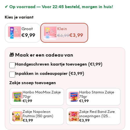
✔ Op voorraad —
Voor 22:45 besteld, morgen in huis!
Kies je variant
Groot
Klein
Nu voor
€9,99
€3,99
€6,99
🎁
Maak er een cadeau van
Handgeschreven kaartje toevoegen (€1,99)
Inpakken in cadeaupapier (€3,99)
Zakje snoep toevoegen
Haribo MaoMixx Zakje
Haribo Starmix Zakje
70gr
75gr
€1,99
€1,99
Zakje Napoleon
Zakje Red Band Zure
Fruitmix (150 gram)
snoepringen (125
€3,99
gram)
€3,99