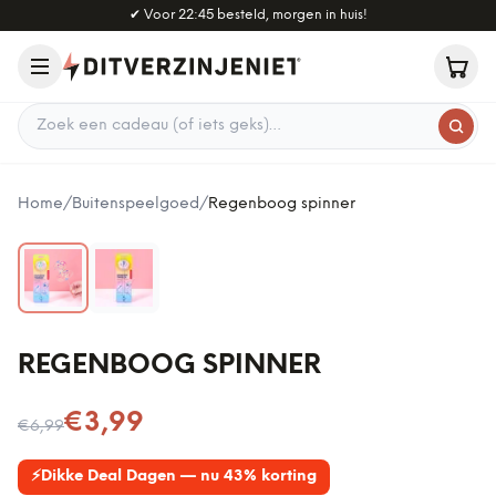
Naar hoofdinhoud
✔
Voor 22:45 besteld, morgen in huis!
Zoek een cadeau
Home
/
Buitenspeelgoed
/
Regenboog spinner
REGENBOOG SPINNER
Nu voor
€3,99
€6,99
⚡
Dikke Deal Dagen — nu 43% korting