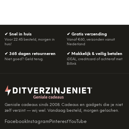
✔
Snel in huis
✔
Gratis verzending
Voor 22:45 besteld, morgen in
Vanaf €60, verzonden vanuit
huis!
Nederland
✔
365 dagen retourneren
✔
Makkelijk & veilig betalen
Niet goed? Geld terug.
iDEAL, creditcard of achteraf met
Billink
Geniale cadeaus sinds 2008. Cadeaus en gadgets die je niet
zelf verzint — wij wel. Vandaag besteld, morgen gelachen.
Facebook
Instagram
Pinterest
YouTube