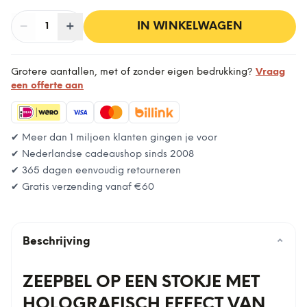
−
Aantal
+
:
IN WINKELWAGEN
1
Grotere aantallen, met of zonder eigen bedrukking?
Vraag
een offerte aan
✔ Meer dan 1 miljoen klanten gingen je voor
✔ Nederlandse cadeaushop sinds 2008
✔ 365 dagen eenvoudig retourneren
✔ Gratis verzending vanaf
€60
Beschrijving
⌄
ZEEPBEL OP EEN STOKJE MET
HOLOGRAFISCH EFFECT VAN