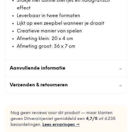
Stokje met dunne sliertjes en holografisch
effect
Leverbaar in twee formaten
Lijkt op een zeepbel wanneer je draait
Creatieve manier van spelen
Afmeting klein: 20 x 4 cm
Afmeting groot: 36 x 7 cm
Aanvullende informatie
⌄
Verzenden & retourneren
⌄
Nog geen reviews voor dit product — maar klanten
geven Ditverzinjeniet gemiddeld een
4,7
/5
uit
6.235
beoordelingen.
Lees ervaringen →