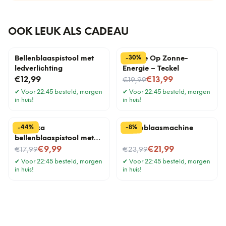
OOK LEUK ALS CADEAU
%
30
-
Bellenblaaspistool met
Hondje Op Zonne-
ledverlichting
Energie – Teckel
Nu voor
€12,99
€13,99
€19,99
✔
Voor 22:45 besteld, morgen
✔
Voor 22:45 besteld, morgen
in huis!
in huis!
%
%
44
8
-
-
Bazooka
Bellenblaasmachine
bellenblaaspistool met
Nu voor
ledverlichting
Nu voor
€9,99
€21,99
€17,99
€23,99
✔
Voor 22:45 besteld, morgen
✔
Voor 22:45 besteld, morgen
in huis!
in huis!