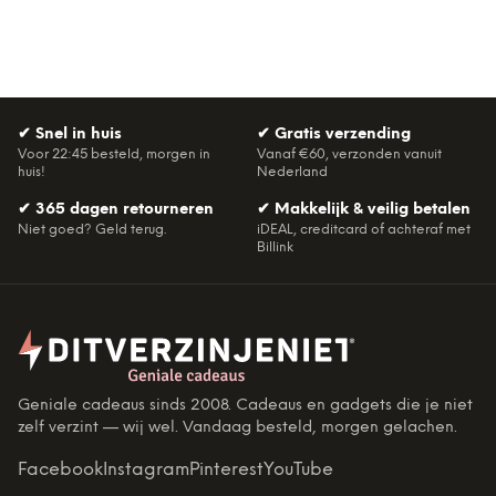
✔
Snel in huis
✔
Gratis verzending
Voor 22:45 besteld, morgen in
Vanaf €60, verzonden vanuit
huis!
Nederland
✔
365 dagen retourneren
✔
Makkelijk & veilig betalen
Niet goed? Geld terug.
iDEAL, creditcard of achteraf met
Billink
Geniale cadeaus sinds 2008. Cadeaus en gadgets die je niet
zelf verzint — wij wel. Vandaag besteld, morgen gelachen.
Facebook
Instagram
Pinterest
YouTube