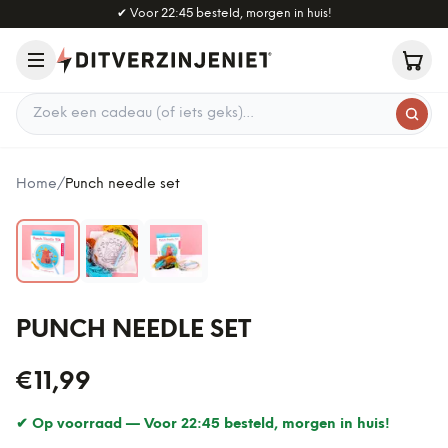
Naar hoofdinhoud
✔
Voor 22:45 besteld, morgen in huis!
Zoek een cadeau
Home
/
Punch needle set
PUNCH NEEDLE SET
€11,99
✔ Op voorraad —
Voor 22:45 besteld, morgen in huis!