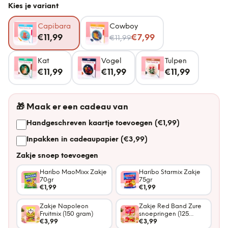
Kies je variant
Capibara
Cowboy
Nu voor
€11,99
€7,99
€11,99
Kat
Vogel
Tulpen
€11,99
€11,99
€11,99
🎁
Maak er een cadeau van
Handgeschreven kaartje toevoegen (€1,99)
Inpakken in cadeaupapier (€3,99)
Zakje snoep toevoegen
Haribo MaoMixx Zakje
Haribo Starmix Zakje
70gr
75gr
€1,99
€1,99
Zakje Napoleon
Zakje Red Band Zure
Fruitmix (150 gram)
snoepringen (125
€3,99
gram)
€3,99