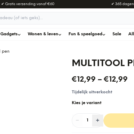
✔ Gratis verzending vanaf
€60
✔ 365 dagen
adeau
Gadgets
Wonen & leven
Fun & speelgoed
Sale
Al
l pen
MULTITOOL 
€12,99
–
€12,99
Tijdelijk uitverkocht
Kies je variant
−
Aantal
+
:
1