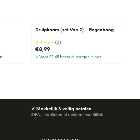
Druipkaars (set Van 2) – Regenboog
★★★★★
(
2
)
€8,99
is!
✔
Voor 22:45 besteld, morgen in huis!
✔
Makkelijk & veilig betalen
iDEAL, creditcard of achteraf met Billink