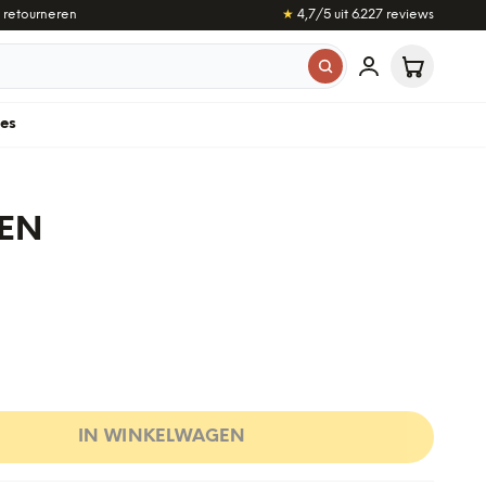
 retourneren
★
4,7
/5 uit
6.227
reviews
les
PEN
IN WINKELWAGEN