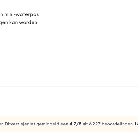
 en mini-waterpas
ngen kan worden
n Ditverzinjeniet gemiddeld een
4,7
/5
uit
6.227
beoordelingen.
L