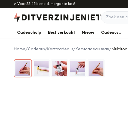
Naar hoofdinhoud
✔
Voor 22:45 besteld, morgen in huis!
Zoek een c
Cadeauhulp
Best verkocht
Nieuw
Cadeaus
Home
/
Cadeaus
/
Kerstcadeaus
/
Kerstcadeau man
/
Multitoo