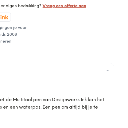
der eigen bedrukking?
Vraag een offerte aan
gingen je voor
nds 2008
rneren
0
⌄
met de Multitool pen van Designworks Ink kan het
us en een waterpas. Een pen om altijd bij je te