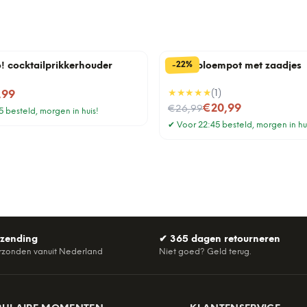
%
22
-
o! cocktailprikkerhouder
Lama bloempot met zaadjes
★★★★★
(
1
)
,99
Nu voor
€20,99
€26,99
 besteld, morgen in huis!
✔
Voor 22:45 besteld, morgen in hu
rzending
✔
365 dagen retourneren
rzonden vanuit Nederland
Niet goed? Geld terug.