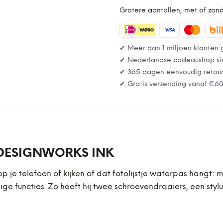
Grotere aantallen, met of zon
✔ Meer dan 1 miljoen klanten 
✔ Nederlandse cadeaushop si
✔ 365 dagen eenvoudig retou
✔ Gratis verzending vanaf
€6
 DESIGNWORKS INK
p je telefoon of kijken of dat fotolijstje waterpas hangt: 
dige functies. Zo heeft hij twee schroevendraaiers, een styl