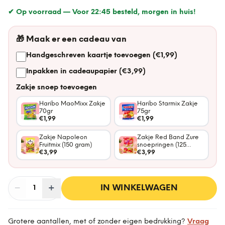
✔ Op voorraad —
Voor 22:45 besteld, morgen in huis!
🎁
Maak er een cadeau van
Handgeschreven kaartje toevoegen (€1,99)
Inpakken in cadeaupapier (€3,99)
Zakje snoep toevoegen
Haribo MaoMixx Zakje
Haribo Starmix Zakje
70gr
75gr
€1,99
€1,99
Zakje Napoleon
Zakje Red Band Zure
Fruitmix (150 gram)
snoepringen (125
€3,99
gram)
€3,99
−
Aantal
+
:
IN WINKELWAGEN
1
Grotere aantallen, met of zonder eigen bedrukking?
Vraag