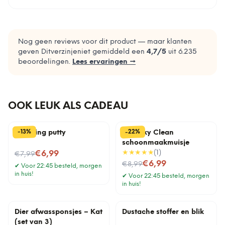
Nog geen reviews voor dit product — maar klanten
geven Ditverzinjeniet gemiddeld een
4,7
/5
uit
6.235
beoordelingen.
Lees ervaringen →
OOK LEUK ALS CADEAU
%
%
22
13
-
-
Cleaning putty
Squeaky Clean
schoonmaakmuisje
Nu voor
★★★★★
(
1
)
€6,99
€7,99
Nu voor
€6,99
€8,99
✔
Voor 22:45 besteld, morgen
in huis!
✔
Voor 22:45 besteld, morgen
in huis!
Dier afwassponsjes – Kat
Dustache stoffer en blik
(set van 3)