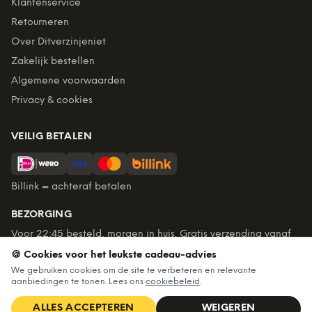
Klantenservice
Retourneren
Over Ditverzinjeniet
Zakelijk bestellen
Algemene voorwaarden
Privacy & cookies
VEILIG BETALEN
Billink = achteraf betalen
BEZORGING
Voor 22:45 besteld, morgen in huis. Gratis verzending vanaf
€60. Tot 365 dagen retourneren.
🍪 Cookies voor het leukste cadeau-advies
★
4,7
/5 uit
6.235
beoordelingen
We gebruiken cookies om de site te verbeteren en relevante
aanbiedingen te tonen. Lees ons
cookiebeleid
.
ALLES ACCEPTEREN
WEIGEREN