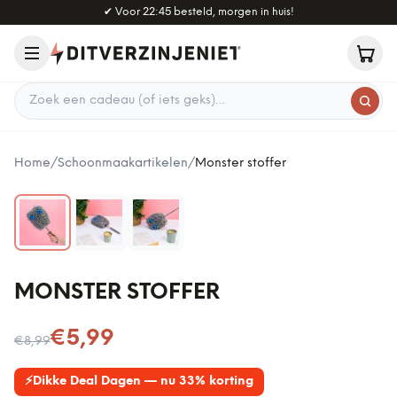
Naar hoofdinhoud
✔
Voor 22:45 besteld, morgen in huis!
Zoek een cadeau
Home
/
Schoonmaakartikelen
/
Monster stoffer
MONSTER STOFFER
Nu voor
€5,99
€8,99
⚡
Dikke Deal Dagen — nu 33% korting