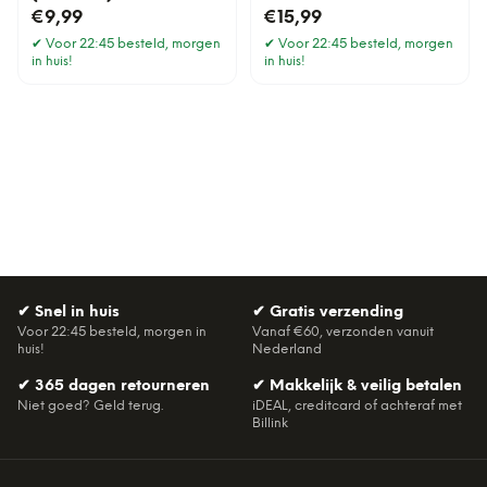
€9,99
€15,99
✔
Voor 22:45 besteld, morgen
✔
Voor 22:45 besteld, morgen
in huis!
in huis!
✔
Snel in huis
✔
Gratis verzending
Voor 22:45 besteld, morgen in
Vanaf €60, verzonden vanuit
huis!
Nederland
✔
365 dagen retourneren
✔
Makkelijk & veilig betalen
Niet goed? Geld terug.
iDEAL, creditcard of achteraf met
Billink