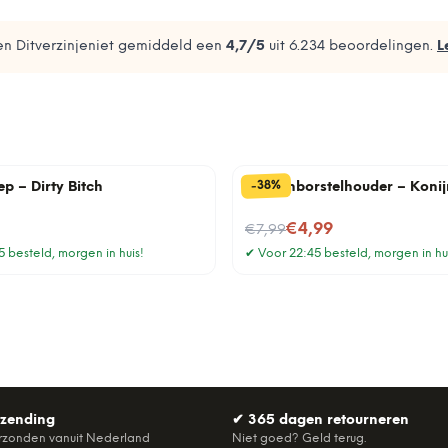
n Ditverzinjeniet gemiddeld een
4,7
/5
uit
6.234
beoordelingen.
L
%
38
-
ep – Dirty Bitch
Tandenborstelhouder – Konij
Nu voor
€4,99
€7,99
 besteld, morgen in huis!
✔
Voor 22:45 besteld, morgen in hu
rzending
✔
365 dagen retourneren
rzonden vanuit Nederland
Niet goed? Geld terug.