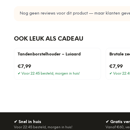
Nog geen reviews voor dit product — maar klanten geve
OOK LEUK ALS CADEAU
Tandenborstelhouder – Luiaard
Brutale ze
€7,99
€7,99
✔
Voor 22:45 besteld, morgen in huis!
✔
Voor 22:45
✔
Snel in huis
✔
Gratis ve
Voor 22:45 besteld, morgen in huis!
Vanaf €60, ve