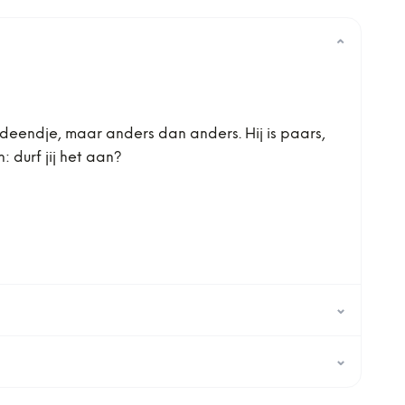
⌄
deendje, maar anders dan anders. Hij is paars,
 durf jij het aan?
⌄
⌄