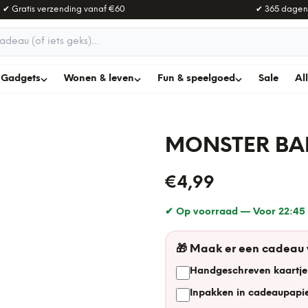
✔ Gratis verzending vanaf
€60
✔ 365 dagen
adeau
Gadgets
Wonen & leven
Fun & speelgoed
Sale
Al
MONSTER BA
€4,99
✔ Op voorraad —
Voor 22:45 
🎁
Maak er een cadeau
Handgeschreven kaartje
Inpakken in cadeaupapie