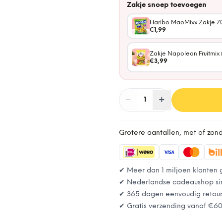
Zakje snoep toevoegen
Haribo MaoMixx Zakje 7
€1,99
Zakje Napoleon Fruitmix 
€3,99
−
Aantal
+
:
1
Grotere aantallen, met of zon
✔ Meer dan 1 miljoen klanten 
✔ Nederlandse cadeaushop si
✔ 365 dagen eenvoudig retou
✔ Gratis verzending vanaf
€6