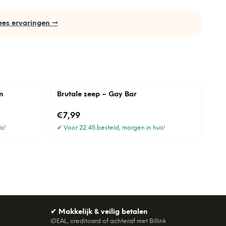
ees ervaringen →
n
Brutale zeep – Gay Bar
€7,99
is!
✔
Voor 22:45 besteld, morgen in huis!
✔
Makkelijk & veilig betalen
iDEAL, creditcard of achteraf met Billink