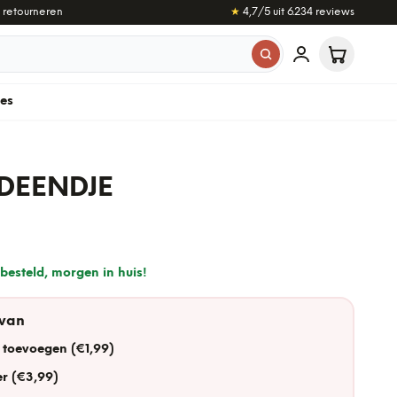
 retourneren
★
4,7
/5 uit
6.234
reviews
les
DEENDJE
besteld, morgen in huis!
 van
 toevoegen (€1,99)
r (€3,99)