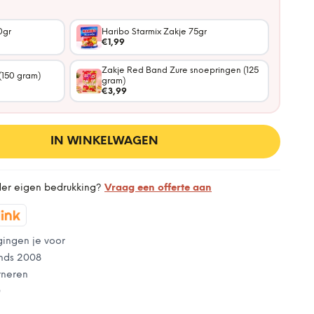
0gr
Haribo Starmix Zakje 75gr
€1,99
Zakje Red Band Zure snoepringen (125
(150 gram)
gram)
€3,99
IN WINKELWAGEN
der eigen bedrukking?
Vraag een offerte aan
gingen je voor
nds 2008
rneren
0