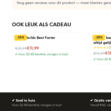
Nog geen reviews voor dit product — maar klanten geve
OOK LEUK ALS CADEAU
%
%
25
25
-
-
Mok Worlds Best Farter
Mok Ik be
altijd gelij
Nu voor
★★★★★
(
€11,99
€15,99
Nu voor
€1
€15,99
✔
Voor 22:45 besteld, morgen in huis!
✔
Voor 22:45
✔
Snel in huis
✔
Gratis ve
Voor 22:45 besteld, morgen in huis!
Vanaf €60, ve