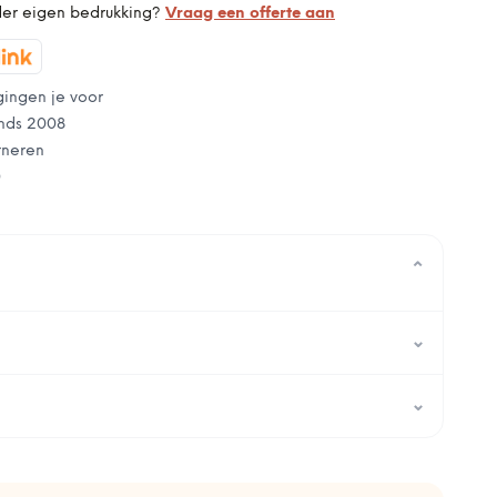
der eigen bedrukking?
Vraag een offerte aan
gingen je voor
nds 2008
rneren
0
⌄
⌄
⌄