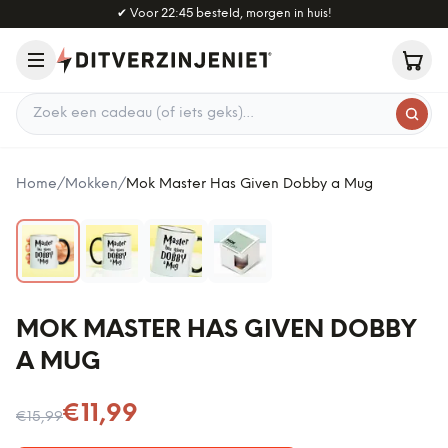
Naar hoofdinhoud
✔
Voor 22:45 besteld, morgen in huis!
Zoek een cadeau
Home
/
Mokken
/
Mok Master Has Given Dobby a Mug
MOK MASTER HAS GIVEN DOBBY
A MUG
Nu voor
€11,99
€15,99