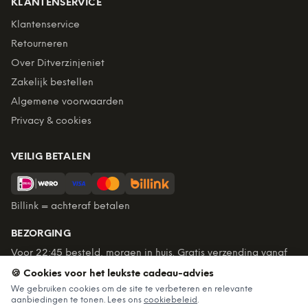
KLANTENSERVICE
Klantenservice
Retourneren
Over Ditverzinjeniet
Zakelijk bestellen
Algemene voorwaarden
Privacy & cookies
VEILIG BETALEN
Billink = achteraf betalen
BEZORGING
Voor 22:45 besteld, morgen in huis. Gratis verzending vanaf
€60. Tot 365 dagen retourneren.
🍪 Cookies voor het leukste cadeau-advies
★
4,7
/5 uit
6.235
beoordelingen
We gebruiken cookies om de site te verbeteren en relevante
aanbiedingen te tonen. Lees ons
cookiebeleid
.