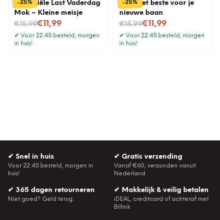
%
%
25
25
-
-
Financiële Last Vaderdag
Mok Het beste voor je
Mok – Kleine meisje
nieuwe baan
Nu voor
Nu voor
€11,99
€11,99
€15,99
€15,99
✔
Voor 22:45 besteld, morgen
✔
Voor 22:45 besteld, morgen
in huis!
in huis!
✔
Snel in huis
✔
Gratis verzending
Voor 22:45 besteld, morgen in
Vanaf €60, verzonden vanuit
huis!
Nederland
✔
365 dagen retourneren
✔
Makkelijk & veilig betalen
Niet goed? Geld terug.
iDEAL, creditcard of achteraf met
Billink