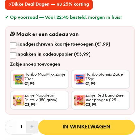
⚡
Dikke Deal Dagen — nu 25% korting
✔ Op voorraad —
Voor 22:45 besteld, morgen in huis!
🎁
Maak er een cadeau van
Handgeschreven kaartje toevoegen (€1,99)
Inpakken in cadeaupapier (€3,99)
Zakje snoep toevoegen
Haribo MaoMixx Zakje
Haribo Starmix Zakje
70gr
75gr
€1,99
€1,99
Zakje Napoleon
Zakje Red Band Zure
Fruitmix (150 gram)
snoepringen (125
€3,99
gram)
€3,99
−
Aantal
+
:
IN WINKELWAGEN
1