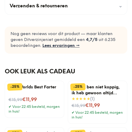
Verzenden & retourneren
⌄
Nog geen reviews voor dit product — maar klanten
geven Ditverzinjeniet gemiddeld een
4,7
/5
uit
6.235
beoordelingen.
Lees ervaringen →
OOK LEUK ALS CADEAU
%
%
25
25
-
-
Mok Worlds Best Farter
Mok Ik ben niet koppig,
ik heb gewoon altijd
Nu voor
gelijk
★★★★★
(
1
)
€11,99
€15,99
Nu voor
€11,99
€15,99
✔
Voor 22:45 besteld, morgen
in huis!
✔
Voor 22:45 besteld, morgen
in huis!