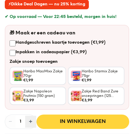
⚡
Dikke Deal Dagen — nu 25% korting
✔ Op voorraad —
Voor 22:45 besteld, morgen in huis!
🎁
Maak er een cadeau van
Handgeschreven kaartje toevoegen (€1,99)
Inpakken in cadeaupapier (€3,99)
Zakje snoep toevoegen
Haribo MaoMixx Zakje
Haribo Starmix Zakje
70gr
75gr
€1,99
€1,99
Zakje Napoleon
Zakje Red Band Zure
Fruitmix (150 gram)
snoepringen (125
€3,99
gram)
€3,99
−
Aantal
+
:
IN WINKELWAGEN
1