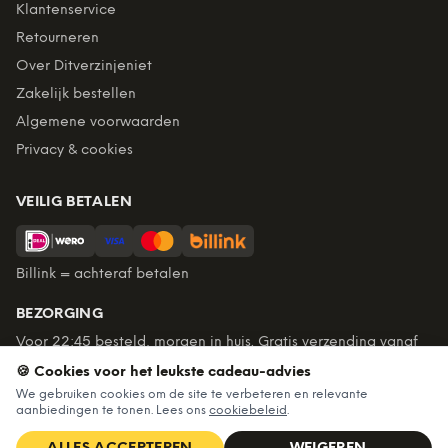
Klantenservice
Retourneren
Over Ditverzinjeniet
Zakelijk bestellen
Algemene voorwaarden
Privacy & cookies
VEILIG BETALEN
Billink = achteraf betalen
BEZORGING
Voor 22:45 besteld, morgen in huis. Gratis verzending vanaf
€60. Tot 365 dagen retourneren.
🍪 Cookies voor het leukste cadeau-advies
★
4,7
/5 uit
6.234
beoordelingen
We gebruiken cookies om de site te verbeteren en relevante
aanbiedingen te tonen. Lees ons
cookiebeleid
.