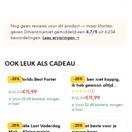
Nog geen reviews voor dit product — maar klanten
geven Ditverzinjeniet gemiddeld een
4,7
/5
uit
6.234
beoordelingen.
Lees ervaringen →
OOK LEUK ALS CADEAU
%
%
25
25
-
-
Mok Worlds Best Farter
Mok Ik ben niet koppig,
ik heb gewoon altijd
Nu voor
gelijk
★★★★★
(
1
)
€11,99
€15,99
Nu voor
€11,99
€15,99
✔
Voor 22:45 besteld, morgen
in huis!
✔
Voor 22:45 besteld, morgen
in huis!
%
%
25
25
-
-
Financiële Last Vaderdag
Mok Het beste voor je