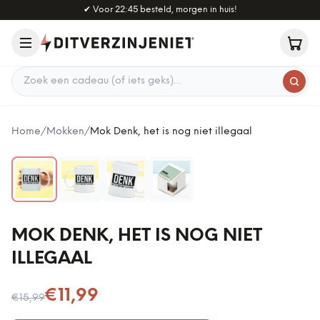
Naar hoofdinhoud
✔
Voor 22:45 besteld, morgen in huis!
Zoek een cadeau
Home
/
Mokken
/
Mok Denk, het is nog niet illegaal
MOK DENK, HET IS NOG NIET
ILLEGAAL
Nu voor
€11,99
€15,99