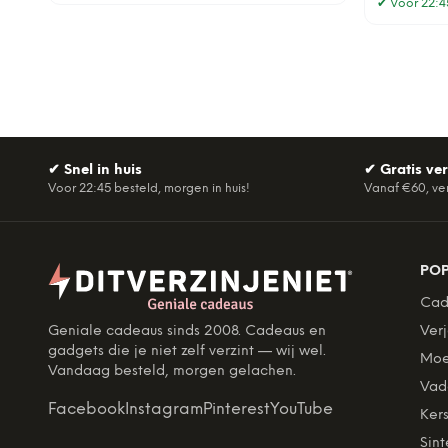
✔
Voor 22:45
✔
Snel in huis
✔
Gratis ve
Voor 22:45 besteld, morgen in huis!
Vanaf €60, ve
PO
Cad
Geniale cadeaus sinds 2008. Cadeaus en
Ver
gadgets die je niet zelf verzint — wij wel.
Moe
Vandaag besteld, morgen gelachen.
Vad
Facebook
Instagram
Pinterest
YouTube
Kers
Sint