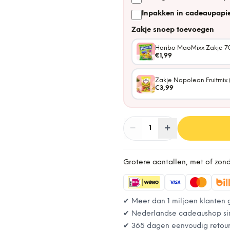
Inpakken in cadeaupapie
Zakje snoep toevoegen
Haribo MaoMixx Zakje 7
€1,99
Zakje Napoleon Fruitmix 
€3,99
−
Aantal
+
:
1
Grotere aantallen, met of zon
✔ Meer dan 1 miljoen klanten 
✔ Nederlandse cadeaushop si
✔ 365 dagen eenvoudig retou