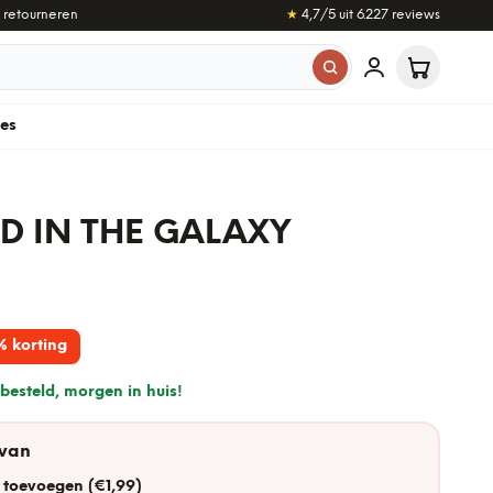
 retourneren
★
4,7
/5 uit
6.227
reviews
les
D IN THE GALAXY
% korting
besteld, morgen in huis!
 van
 toevoegen (€1,99)