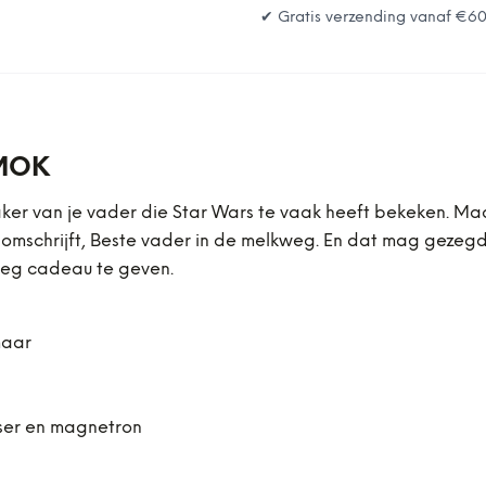
✔ Gratis verzending vanaf
€6
 MOK
l vaker van je vader die Star Wars te vaak heeft bekeken. M
 omschrijft, Beste vader in de melkweg. En dat mag gezeg
weg cadeau te geven.
maar
sser en magnetron