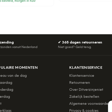
 besteld, morgen in huis!
rzending
✔
365 dagen retourneren
rzonden vanuit Nederland
Niet goed? Geld terug.
PULAIRE MOMENTEN
KLANTENSERVICE
eau van de dag
Klantenservice
jaardag
Retourneren
derdag
Over Ditverzinjeniet
erdag
Zakelijk bestellen
t
Algemene voorwaarden
erklaas
Privacy & cookies