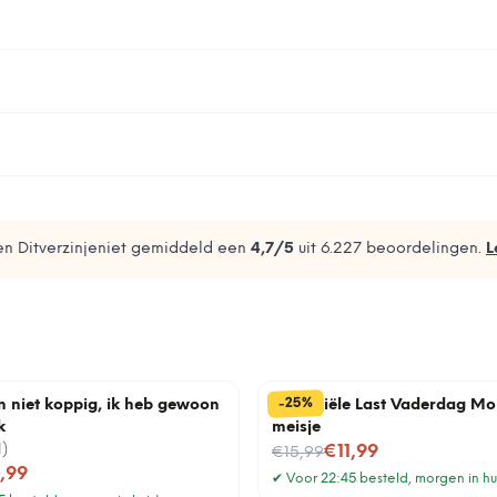
n Ditverzinjeniet gemiddeld een
4,7
/5
uit
6.227
beoordelingen.
L
%
25
-
n niet koppig, ik heb gewoon
Financiële Last Vaderdag Mo
k
meisje
1
)
Nu voor
€11,99
€15,99
1,99
✔
Voor 22:45 besteld, morgen in hu