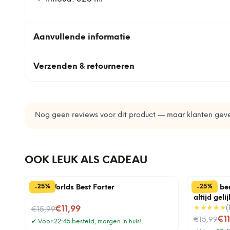
Aanvullende informatie
Verzenden & retourneren
Nog geen reviews voor dit product — maar klanten geve
OOK LEUK ALS CADEAU
%
%
25
25
-
-
Mok Worlds Best Farter
Mok Ik be
altijd gelij
Nu voor
★★★★★
(
€11,99
€15,99
Nu voor
€1
€15,99
✔
Voor 22:45 besteld, morgen in huis!