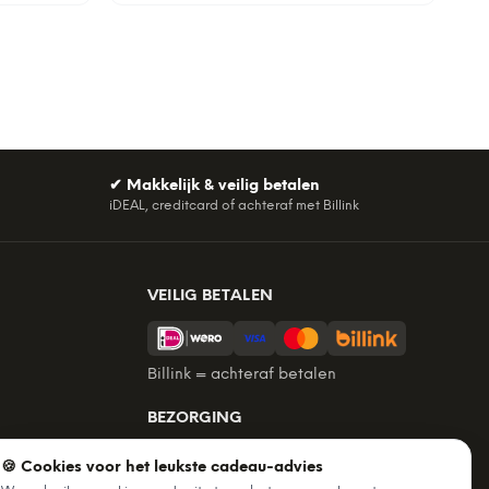
✔
Makkelijk & veilig betalen
iDEAL, creditcard of achteraf met Billink
VEILIG BETALEN
Billink = achteraf betalen
BEZORGING
Voor 22:45 besteld, morgen in huis.
🍪 Cookies voor het leukste cadeau-advies
Gratis verzending vanaf €60. Tot 365