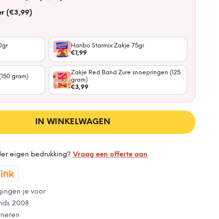
r (€3,99)
0gr
Haribo Starmix Zakje 75gr
€1,99
Zakje Red Band Zure snoepringen (125
(150 gram)
gram)
€3,99
IN WINKELWAGEN
der eigen bedrukking?
Vraag een offerte aan
gingen je voor
nds 2008
rneren