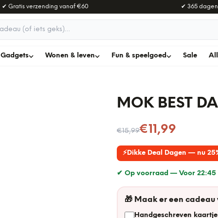
✔ Gratis verzending vanaf
€60
✔ 365 dagen
adeau
Gadgets
Wonen & leven
Fun & speelgoed
Sale
Al
MOK BEST DA
Nu voor
€11,99
€15,99
⚡
Dikke Deal Dagen — nu 25
✔ Op voorraad —
Voor 22:45 
🎁
Maak er een cadeau
Handgeschreven kaartje