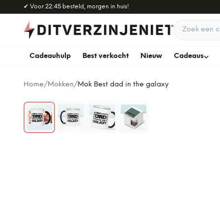
Naar hoofdinhoud
✔
Voor 22:45 besteld, morgen in huis!
Zoek een c
Cadeauhulp
Best verkocht
Nieuw
Cadeaus
Home
/
Mokken
/
Mok Best dad in the galaxy