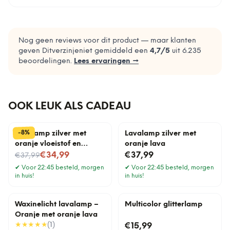
Nog geen reviews voor dit product — maar klanten
geven Ditverzinjeniet gemiddeld een
4,7
/5
uit
6.235
beoordelingen.
Lees ervaringen →
OOK LEUK ALS CADEAU
%
8
-
Lavalamp zilver met
Lavalamp zilver met
oranje vloeistof en
oranje lava
Nu voor
oranje lava
€34,99
€37,99
€37,99
✔
Voor 22:45 besteld, morgen
✔
Voor 22:45 besteld, morgen
in huis!
in huis!
Waxinelicht lavalamp –
Multicolor glitterlamp
Oranje met oranje lava
★★★★★
(
1
)
€15,99