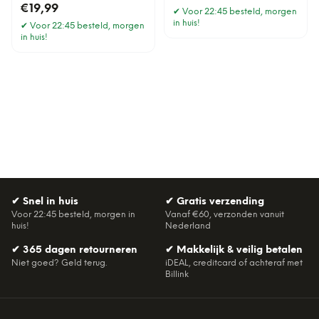
€19,99
✔
Voor 22:45 besteld, morgen
in huis!
✔
Voor 22:45 besteld, morgen
in huis!
✔
Snel in huis
✔
Gratis verzending
Voor 22:45 besteld, morgen in
Vanaf €60, verzonden vanuit
huis!
Nederland
✔
365 dagen retourneren
✔
Makkelijk & veilig betalen
Niet goed? Geld terug.
iDEAL, creditcard of achteraf met
Billink