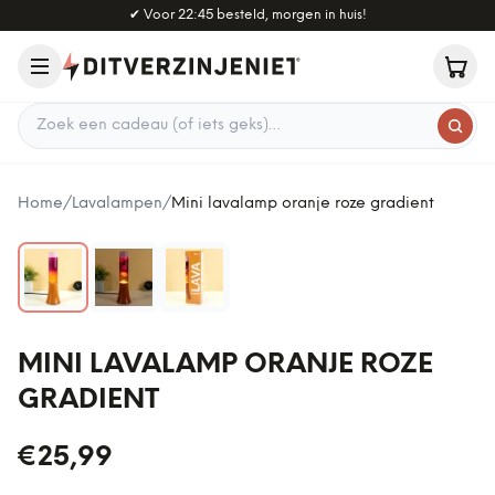
Naar hoofdinhoud
✔
Voor 22:45 besteld, morgen in huis!
Zoek een cadeau
Home
/
Lavalampen
/
Mini lavalamp oranje roze gradient
MINI LAVALAMP ORANJE ROZE
GRADIENT
€25,99