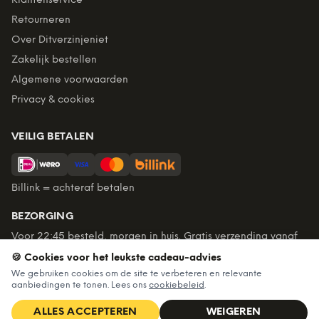
Klantenservice
Retourneren
Over Ditverzinjeniet
Zakelijk bestellen
Algemene voorwaarden
Privacy & cookies
VEILIG BETALEN
Billink = achteraf betalen
BEZORGING
Voor 22:45 besteld, morgen in huis. Gratis verzending vanaf
€60. Tot 365 dagen retourneren.
🍪 Cookies voor het leukste cadeau-advies
★
4,7
/5 uit
6.235
beoordelingen
We gebruiken cookies om de site te verbeteren en relevante
aanbiedingen te tonen. Lees ons
cookiebeleid
.
ALLES ACCEPTEREN
WEIGEREN