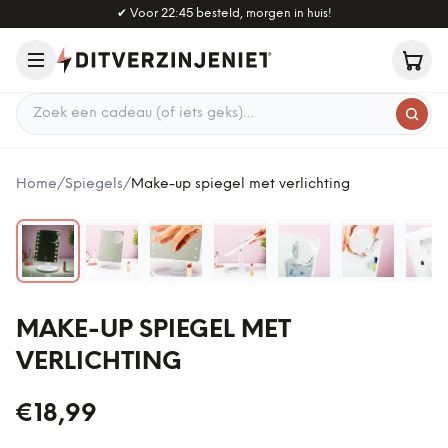
Naar hoofdinhoud
✔
Voor 22:45 besteld, morgen in huis!
Zoek een cadeau
Home
/
Spiegels
/
Make-up spiegel met verlichting
MAKE-UP SPIEGEL MET
VERLICHTING
€18,99