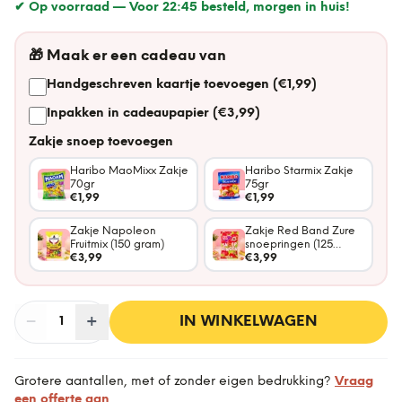
✔ Op voorraad —
Voor 22:45 besteld, morgen in huis!
🎁
Maak er een cadeau van
Handgeschreven kaartje toevoegen (€1,99)
Inpakken in cadeaupapier (€3,99)
Zakje snoep toevoegen
Haribo MaoMixx Zakje
Haribo Starmix Zakje
70gr
75gr
€1,99
€1,99
Zakje Napoleon
Zakje Red Band Zure
Fruitmix (150 gram)
snoepringen (125
€3,99
gram)
€3,99
−
Aantal
+
:
IN WINKELWAGEN
1
Grotere aantallen, met of zonder eigen bedrukking?
Vraag
een offerte aan