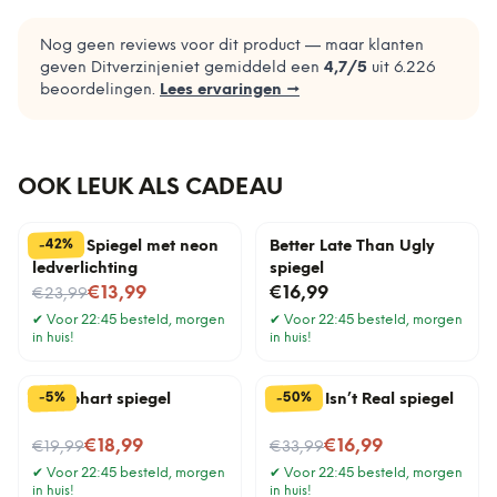
Nog geen reviews voor dit product — maar klanten
geven Ditverzinjeniet gemiddeld een
4,7
/5
uit
6.226
beoordelingen.
Lees ervaringen →
OOK LEUK ALS CADEAU
%
42
-
Barbie Spiegel met neon
Better Late Than Ugly
ledverlichting
spiegel
Nu voor
€13,99
€16,99
€23,99
✔
Voor 22:45 besteld, morgen
✔
Voor 22:45 besteld, morgen
in huis!
in huis!
%
%
50
5
-
-
Snoephart spiegel
Online Isn’t Real spiegel
Nu voor
Nu voor
€18,99
€16,99
€19,99
€33,99
✔
Voor 22:45 besteld, morgen
✔
Voor 22:45 besteld, morgen
in huis!
in huis!