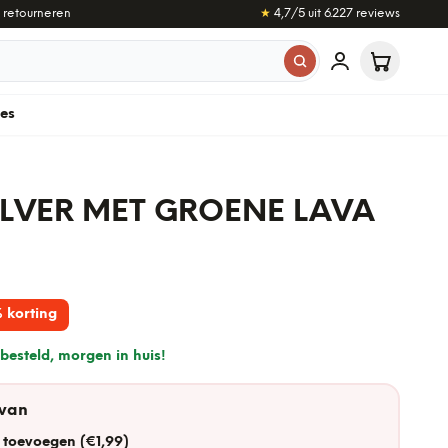
 retourneren
★
4,7
/5 uit
6.227
reviews
les
LVER MET GROENE LAVA
 korting
besteld, morgen in huis!
 van
 toevoegen (€1,99)