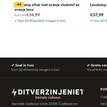
%
8
-
Lavalamp zilver met oranje vloeistof en
Lavalamp 
oranje lava
Nu voor
€34,99
€37,99
€37,99
✔
Voor 22:45 besteld, morgen in huis!
✔
Voor 22:45
✔
Snel in huis
✔
Gratis ve
Voor 22:45 besteld, morgen in huis!
Vanaf €60, ve
PO
Cad
Geniale cadeaus sinds 2008. Cadeaus en
Ver