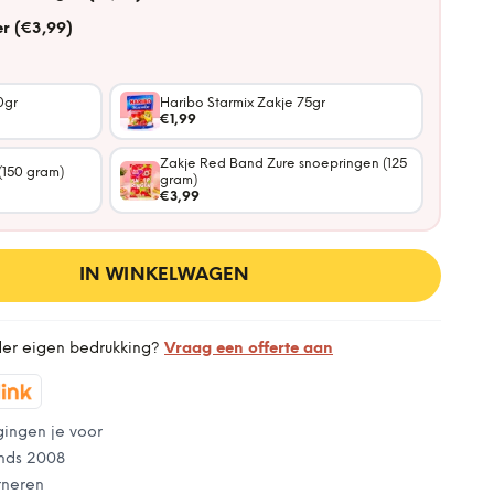
r (€3,99)
0gr
Haribo Starmix Zakje 75gr
€1,99
Zakje Red Band Zure snoepringen (125
(150 gram)
gram)
€3,99
IN WINKELWAGEN
der eigen bedrukking?
Vraag een offerte aan
gingen je voor
nds 2008
rneren