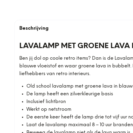
Beschrijving
LAVALAMP MET GROENE LAVA 
Ben jij dol op coole retro items? Dan is de Lavala
blauwe vloeistof en waar groene lava in bubbelt. 
liefhebbers van retro interieurs.
Old school lavalamp met groene lava in blauwe
De lamp heeft een zilverkleurige basis
Inclusief lichtbron
Werkt op netstroom
De eerste keer heeft de lamp drie tot vijf uur
Laat de lavalamp maximaal 8 – 10 uur branden
Beweeg de lavalamp niet als de lava warm is,