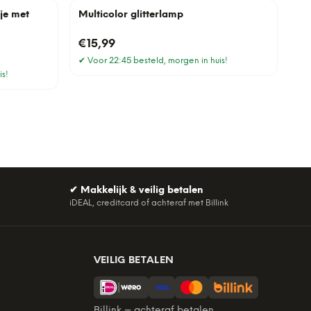
je met
Multicolor glitterlamp
€15,99
✔
Voor 22:45 besteld, morgen in huis!
is!
✔
Makkelijk & veilig betalen
iDEAL, creditcard of achteraf met Billink
VEILIG BETALEN
Billink = achteraf betalen