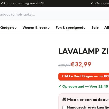
✔ Gratis verzending vanaf
€60
✔ 365 dagen
adeau
Gadgets
Wonen & leven
Fun & speelgoed
Sale
Al
LAVALAMP ZI
Nu voor
€32,99
€39,99
⚡
Dikke Deal Dagen — nu 18%
✔ Op voorraad —
Voor 22:45 
🎁
Maak er een cadeau
Handgeschreven kaartje