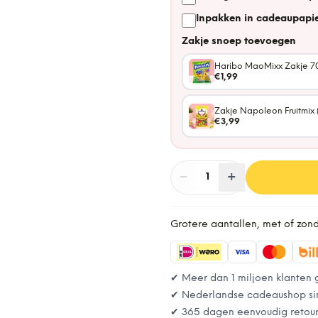
Inpakken in cadeaupapie
Zakje snoep toevoegen
Haribo MaoMixx Zakje 7
€1,99
Zakje Napoleon Fruitmix 
€3,99
−
Aantal
+
:
1
Grotere aantallen, met of zon
✔ Meer dan 1 miljoen klanten 
✔ Nederlandse cadeaushop si
✔ 365 dagen eenvoudig retou