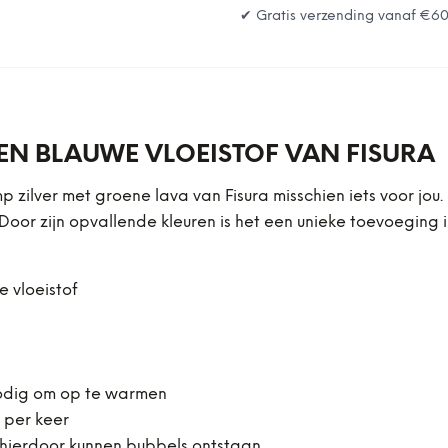
✔ Gratis verzending vanaf
€6
EN BLAUWE VLOEISTOF VAN FISURA
mp zilver met groene lava van Fisura misschien iets voor jou
Door zijn opvallende kleuren is het een unieke toevoeging 
 vloeistof
 nodig om op te warmen
 per keer
 hierdoor kunnen bubbels ontstaan