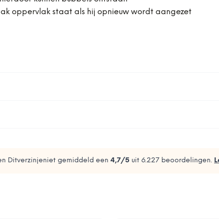
lak oppervlak staat als hij opnieuw wordt aangezet
n Ditverzinjeniet gemiddeld een
4,7
/5
uit
6.227
beoordelingen.
L