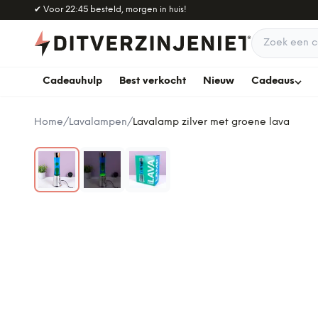
Naar hoofdinhoud
✔
Voor 22:45 besteld, morgen in huis!
Zoek een c
Cadeauhulp
Best verkocht
Nieuw
Cadeaus
Home
/
Lavalampen
/
Lavalamp zilver met groene lava