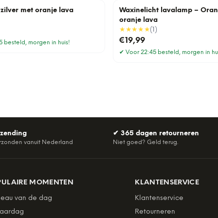
zilver met oranje lava
Waxinelicht lavalamp – Oran
oranje lava
★★★★★
(
1
)
€19,99
 besteld, morgen in huis!
✔
Voor 22:45 besteld, morgen in hu
rzending
✔
365 dagen retourneren
rzonden vanuit Nederland
Niet goed? Geld terug.
PULAIRE MOMENTEN
KLANTENSERVICE
eau van de dag
Klantenservice
jaardag
Retourneren