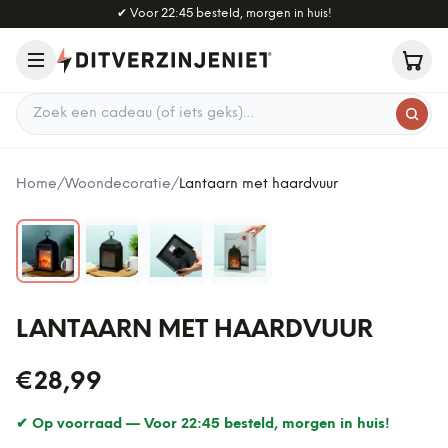
Naar hoofdinhoud
✔
Voor 22:45 besteld, morgen in huis!
Zoek een cadeau
Home
/
Woondecoratie
/
Lantaarn met haardvuur
LANTAARN MET HAARDVUUR
€28,99
✔ Op voorraad —
Voor 22:45 besteld, morgen in huis!