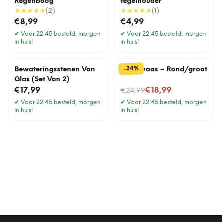
Regenboog
tegelhouder
★★★★★
(
2
)
★★★★★
(
1
)
€8,99
€4,99
✔
Voor 22:45 besteld, morgen
✔
Voor 22:45 besteld, morgen
in huis!
in huis!
%
24
-
Bewateringsstenen Van
Draadvaas – Rond/groot
Glas (Set Van 2)
Nu voor
€17,99
€18,99
€24,99
✔
Voor 22:45 besteld, morgen
✔
Voor 22:45 besteld, morgen
in huis!
in huis!