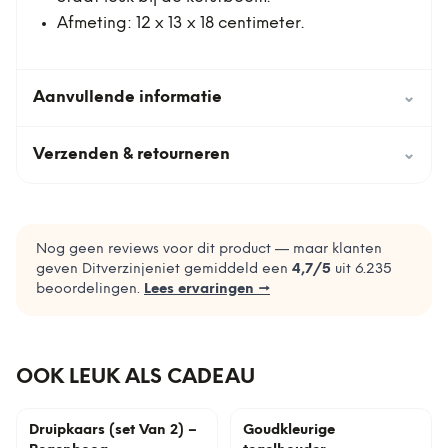
Afmeting: 12 x 13 x 18 centimeter.
Aanvullende informatie
⌄
Verzenden & retourneren
⌄
Nog geen reviews voor dit product — maar klanten
geven Ditverzinjeniet gemiddeld een
4,7
/5
uit
6.235
beoordelingen.
Lees ervaringen →
OOK LEUK ALS CADEAU
Druipkaars (set Van 2) –
Goudkleurige