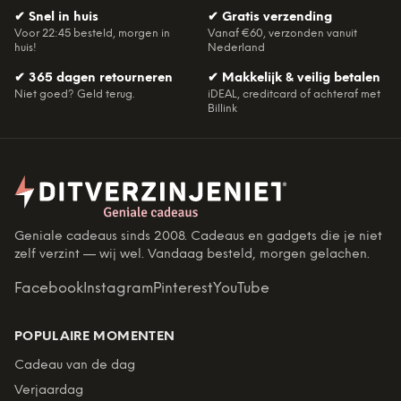
✔
Snel in huis
✔
Gratis verzending
Voor 22:45 besteld, morgen in
Vanaf €60, verzonden vanuit
huis!
Nederland
✔
365 dagen retourneren
✔
Makkelijk & veilig betalen
Niet goed? Geld terug.
iDEAL, creditcard of achteraf met
Billink
Geniale cadeaus sinds 2008. Cadeaus en gadgets die je niet
zelf verzint — wij wel. Vandaag besteld, morgen gelachen.
Facebook
Instagram
Pinterest
YouTube
POPULAIRE MOMENTEN
Cadeau van de dag
Verjaardag