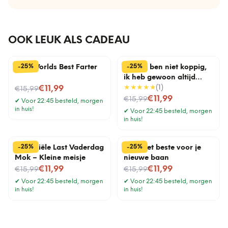
OOK LEUK ALS CADEAU
%
%
25
25
-
-
Mok Worlds Best Farter
Mok Ik ben niet koppig,
ik heb gewoon altijd
Nu voor
gelijk
★★★★★
(
1
)
€11,99
€15,99
Nu voor
€11,99
€15,99
✔
Voor 22:45 besteld, morgen
in huis!
✔
Voor 22:45 besteld, morgen
in huis!
%
%
25
25
-
-
Financiële Last Vaderdag
Mok Het beste voor je
Mok – Kleine meisje
nieuwe baan
Nu voor
Nu voor
€11,99
€11,99
€15,99
€15,99
✔
Voor 22:45 besteld, morgen
✔
Voor 22:45 besteld, morgen
in huis!
in huis!