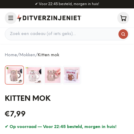
Naar hoofdinhoud
✔
Voor 22:45 besteld, morgen in huis!
Zoek een cadeau
Home
/
Mokken
/
Kitten mok
KITTEN MOK
€7,99
✔ Op voorraad —
Voor 22:45 besteld, morgen in huis!