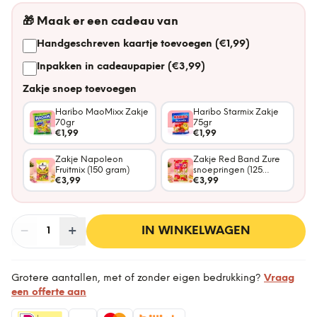
🎁
Maak er een cadeau van
Handgeschreven kaartje toevoegen (€1,99)
Inpakken in cadeaupapier (€3,99)
Zakje snoep toevoegen
Haribo MaoMixx Zakje
Haribo Starmix Zakje
70gr
75gr
€1,99
€1,99
Zakje Napoleon
Zakje Red Band Zure
Fruitmix (150 gram)
snoepringen (125
€3,99
gram)
€3,99
−
Aantal
+
:
IN WINKELWAGEN
1
Grotere aantallen, met of zonder eigen bedrukking?
Vraag
een offerte aan