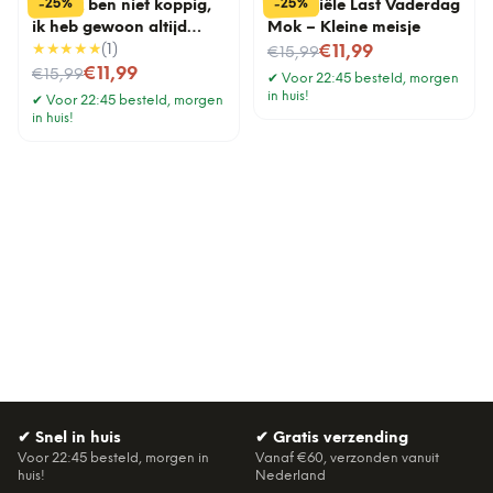
%
%
25
25
-
-
Mok Ik ben niet koppig,
Financiële Last Vaderdag
ik heb gewoon altijd
Mok – Kleine meisje
gelijk
★★★★★
(
1
)
Nu voor
€11,99
€15,99
Nu voor
€11,99
€15,99
✔
Voor 22:45 besteld, morgen
in huis!
✔
Voor 22:45 besteld, morgen
in huis!
✔
Snel in huis
✔
Gratis verzending
Voor 22:45 besteld, morgen in
Vanaf €60, verzonden vanuit
huis!
Nederland