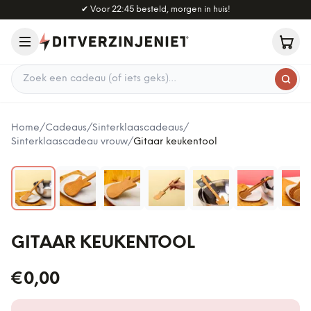
Naar hoofdinhoud
✔
Voor 22:45 besteld, morgen in huis!
Zoek een cadeau
Home
/
Cadeaus
/
Sinterklaascadeaus
/
Sinterklaascadeau vrouw
/
Gitaar keukentool
GITAAR KEUKENTOOL
€0,00