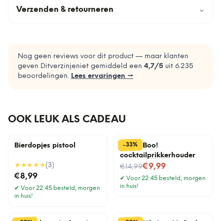
Verzenden & retourneren
⌄
Nog geen reviews voor dit product — maar klanten
geven Ditverzinjeniet gemiddeld een
4,7
/5
uit
6.235
beoordelingen.
Lees ervaringen →
OOK LEUK ALS CADEAU
%
33
-
Bierdopjes pistool
Pick a Boo!
cocktailprikkerhouder
★★★★★
(
3
)
Nu voor
€9,99
€14,99
€8,99
✔
Voor 22:45 besteld, morgen
in huis!
✔
Voor 22:45 besteld, morgen
in huis!