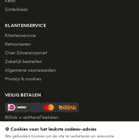
Kerst
Sinterklaas
KLANTENSERVICE
Klantenservice
Retourneren
Over Ditverzinjeniet
Zakelijk bestellen
Algemene voorwaarden
Privacy & cookies
VEILIG BETALEN
Billink = achteraf betalen
🍪 Cookies voor het leukste cadeau-advies
BEZORGING
We gebruiken cookies om de site te verbeteren en relevante
Voor 22:45 besteld, morgen in huis. Gratis verzending vanaf