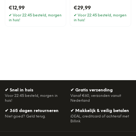
€12,99
€29,99
✔
Voor 22:45 besteld, morgen
✔
Voor 22:45 besteld, morgen
in huis!
in huis!
✔
Snel in huis
✔
Gratis verzending
Voor 22:45 besteld, morgen in
Vanaf €60, verzonden vanuit
huis!
Nederland
✔
365 dagen retourneren
✔
Makkelijk & veilig betalen
Niet goed? Geld terug.
iDEAL, creditcard of achteraf met
Billink