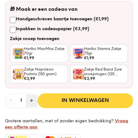
🎁
Maak er een cadeau van
Handgeschreven kaartje toevoegen (€1,99)
Inpakken in cadeaupapier (€3,99)
Zakje snoep toevoegen
Haribo MaoMixx Zakje
Haribo Starmix Zakje
70gr
75gr
€1,99
€1,99
Zakje Napoleon
Zakje Red Band Zure
Fruitmix (150 gram)
snoepringen (125
€3,99
gram)
€3,99
−
Aantal
+
:
IN WINKELWAGEN
1
Grotere aantallen, met of zonder eigen bedrukking?
Vraag
een offerte aan