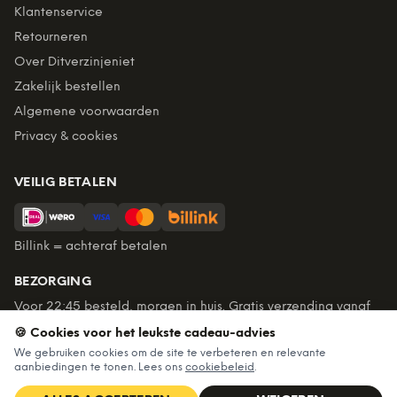
Klantenservice
Retourneren
Over Ditverzinjeniet
Zakelijk bestellen
Algemene voorwaarden
Privacy & cookies
VEILIG BETALEN
Billink = achteraf betalen
BEZORGING
Voor 22:45 besteld, morgen in huis. Gratis verzending vanaf
€60. Tot 365 dagen retourneren.
🍪 Cookies voor het leukste cadeau-advies
★
4,7
/5 uit
6.235
beoordelingen
We gebruiken cookies om de site te verbeteren en relevante
aanbiedingen te tonen. Lees ons
cookiebeleid
.