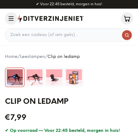
Naar hoofdinhoud
✔
Voor 22:45 besteld, morgen in huis!
Zoek een cadeau
Home
/
Leeslampen
/
Clip on ledamp
CLIP ON LEDAMP
€7,99
✔ Op voorraad —
Voor 22:45 besteld, morgen in huis!