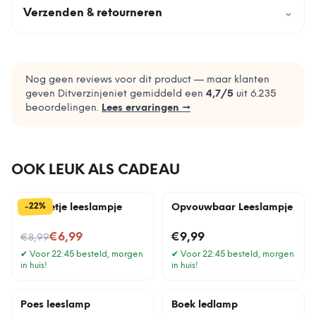
Verzenden & retourneren
⌄
Nog geen reviews voor dit product — maar klanten
geven Ditverzinjeniet gemiddeld een
4,7
/5
uit
6.235
beoordelingen.
Lees ervaringen →
OOK LEUK ALS CADEAU
%
22
-
Mannetje leeslampje
Opvouwbaar Leeslampje
Nu voor
€6,99
€9,99
€8,99
✔
Voor 22:45 besteld, morgen
✔
Voor 22:45 besteld, morgen
in huis!
in huis!
Poes leeslamp
Boek ledlamp