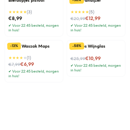
%
38
-
Bierdopjes pistool
BBQ brandijzer
★★★★★
(
3
)
★★★★★
(
5
)
Nu voor
€8,99
€12,99
€20,99
✔
Voor 22:45 besteld, morgen
✔
Voor 22:45 besteld, morgen
in huis!
in huis!
%
%
58
13
-
-
Travel Waszak Maps
Wijnfles Wijnglas
★★★★
★
(
1
)
Nu voor
€10,99
€25,99
Nu voor
€6,99
€7,99
✔
Voor 22:45 besteld, morgen
in huis!
✔
Voor 22:45 besteld, morgen
in huis!