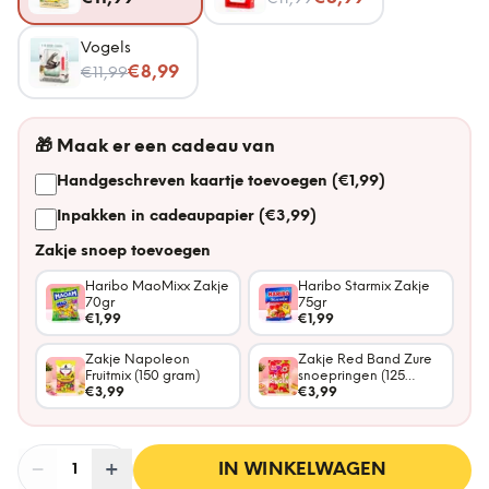
Vogels
Nu voor
€8,99
€11,99
🎁
Maak er een cadeau van
Handgeschreven kaartje toevoegen (€1,99)
Inpakken in cadeaupapier (€3,99)
Zakje snoep toevoegen
Haribo MaoMixx Zakje
Haribo Starmix Zakje
70gr
75gr
€1,99
€1,99
Zakje Napoleon
Zakje Red Band Zure
Fruitmix (150 gram)
snoepringen (125
€3,99
gram)
€3,99
−
Aantal
+
:
IN WINKELWAGEN
1