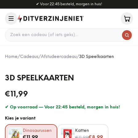
Naar hoofdinhoud
✔
Voor 22:45 besteld, morgen in huis!
Zoek een cadeau
Home
/
Cadeaus
/
Afstudeercadeau
/
3D Speelkaarten
3D SPEELKAARTEN
€11,99
✔ Op voorraad —
Voor 22:45 besteld, morgen in huis!
Kies je variant
Dinosaurussen
Katten
Nu voor
€11,99
€8,99
€11,99