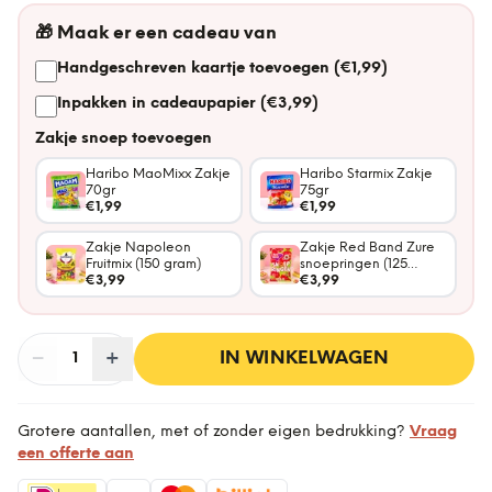
🎁
Maak er een cadeau van
Handgeschreven kaartje toevoegen (€1,99)
Inpakken in cadeaupapier (€3,99)
Zakje snoep toevoegen
Haribo MaoMixx Zakje
Haribo Starmix Zakje
70gr
75gr
€1,99
€1,99
Zakje Napoleon
Zakje Red Band Zure
Fruitmix (150 gram)
snoepringen (125
€3,99
gram)
€3,99
−
Aantal
+
:
IN WINKELWAGEN
1
Grotere aantallen, met of zonder eigen bedrukking?
Vraag
een offerte aan