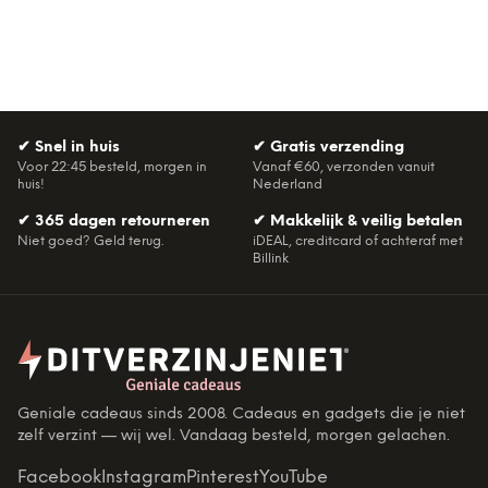
✔
Snel in huis
✔
Gratis verzending
Voor 22:45 besteld, morgen in
Vanaf €60, verzonden vanuit
huis!
Nederland
✔
365 dagen retourneren
✔
Makkelijk & veilig betalen
Niet goed? Geld terug.
iDEAL, creditcard of achteraf met
Billink
Geniale cadeaus sinds 2008. Cadeaus en gadgets die je niet
zelf verzint — wij wel. Vandaag besteld, morgen gelachen.
Facebook
Instagram
Pinterest
YouTube