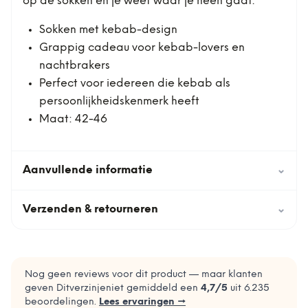
op de sokken en je weet waar je heen gaat.
Sokken met kebab-design
Grappig cadeau voor kebab-lovers en
nachtbrakers
Perfect voor iedereen die kebab als
persoonlijkheidskenmerk heeft
Maat: 42-46
Aanvullende informatie
⌄
Verzenden & retourneren
⌄
Nog geen reviews voor dit product — maar klanten
geven Ditverzinjeniet gemiddeld een
4,7
/5
uit
6.235
beoordelingen.
Lees ervaringen →