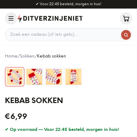
Naar hoofdinhoud
✔
Voor 22:45 besteld, morgen in huis!
Zoek een cadeau
Home
/
Sokken
/
Kebab sokken
KEBAB SOKKEN
€6,99
✔ Op voorraad —
Voor 22:45 besteld, morgen in huis!