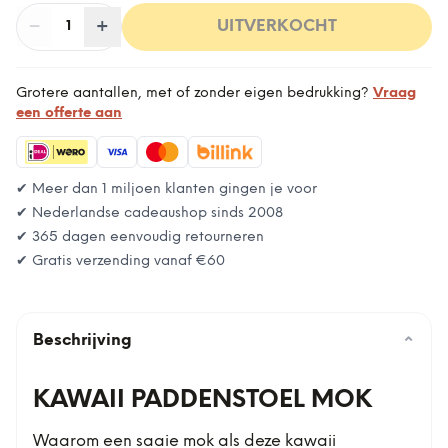
−
Aantal
+
:
UITVERKOCHT
1
Grotere aantallen, met of zonder eigen bedrukking?
Vraag
een offerte aan
✔ Meer dan 1 miljoen klanten gingen je voor
✔ Nederlandse cadeaushop sinds 2008
✔ 365 dagen eenvoudig retourneren
✔ Gratis verzending vanaf
€60
Beschrijving
⌄
KAWAII PADDENSTOEL MOK
Waarom een saaie mok als deze kawaii