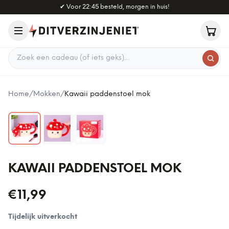
Naar hoofdinhoud
✔
Voor 22:45 besteld, morgen in huis!
Zoek een cadeau
Home
/
Mokken
/
Kawaii paddenstoel mok
KAWAII PADDENSTOEL MOK
€11,99
Tijdelijk uitverkocht