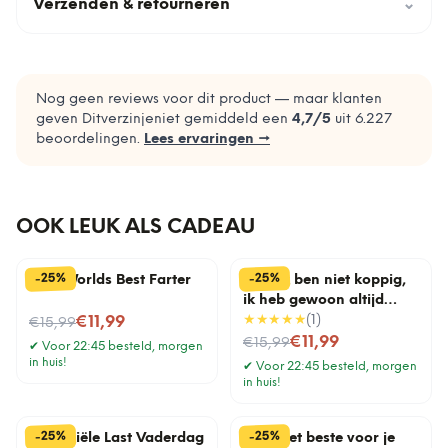
Verzenden & retourneren
⌄
Nog geen reviews voor dit product — maar klanten
geven Ditverzinjeniet gemiddeld een
4,7
/5
uit
6.227
beoordelingen.
Lees ervaringen →
OOK LEUK ALS CADEAU
%
%
25
25
-
-
Mok Worlds Best Farter
Mok Ik ben niet koppig,
ik heb gewoon altijd
Nu voor
gelijk
★★★★★
(
1
)
€11,99
€15,99
Nu voor
€11,99
€15,99
✔
Voor 22:45 besteld, morgen
in huis!
✔
Voor 22:45 besteld, morgen
in huis!
%
%
25
25
-
-
Financiële Last Vaderdag
Mok Het beste voor je