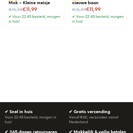
Mok – Kleine meisje
nieuwe baan
Nu voor
Nu voor
€11,99
€11,99
€15,99
€15,99
✔
Voor 22:45 besteld, morgen
✔
Voor 22:45 besteld, morgen
in huis!
in huis!
✔
Snel in huis
✔
Gratis verzending
Voor 22:45 besteld, morgen in
Vanaf €60, verzonden vanuit
huis!
Nederland
✔
365 dagen retourneren
✔
Makkelijk & veilig betalen