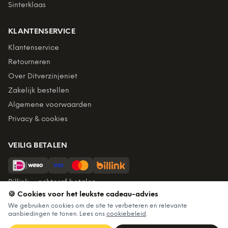
Sinterklaas
KLANTENSERVICE
Klantenservice
Retourneren
Over Ditverzinjeniet
Zakelijk bestellen
Algemene voorwaarden
Privacy & cookies
VEILIG BETALEN
Billink = achteraf betalen
🍪 Cookies voor het leukste cadeau-advies
BEZORGING
We gebruiken cookies om de site te verbeteren en relevante
aanbiedingen te tonen. Lees ons
cookiebeleid
.
Voor 22:45 besteld, morgen in huis. Gratis verzending vanaf
€60. Tot 365 dagen retourneren.