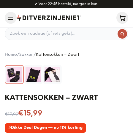
Naar hoofdinhoud
✔
Voor 22:45 besteld, morgen in huis!
Zoek een cadeau
Home
/
Sokken
/
Kattensokken – Zwart
KATTENSOKKEN – ZWART
Nu voor
€15,99
€17,99
⚡
Dikke Deal Dagen — nu 11% korting