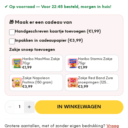
✔ Op voorraad —
Voor 22:45 besteld, morgen in huis!
🎁
Maak er een cadeau van
Handgeschreven kaartje toevoegen (€1,99)
Inpakken in cadeaupapier (€3,99)
Zakje snoep toevoegen
Haribo MaoMixx Zakje
Haribo Starmix Zakje
70gr
75gr
€1,99
€1,99
Zakje Napoleon
Zakje Red Band Zure
Fruitmix (150 gram)
snoepringen (125
€3,99
gram)
€3,99
−
Aantal
+
:
IN WINKELWAGEN
1
Grotere aantallen, met of zonder eigen bedrukking?
Vraag