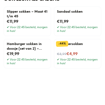
Slipper sokken – Maat 41
Sandaal sokken
t/m 45
€11,99
€11,99
✔
Voor 22:45 besteld, morgen
✔
Voor 22:45 besteld, morgen
in huis!
in huis!
%
44
-
Hamburger sokken in
Gele biersokken
doosje (set van 2) –
Maat 41 t/m 45
Nu voor
€19,99
€4,99
€8,99
✔
Voor 22:45 besteld, morgen
✔
Voor 22:45 besteld, morgen
in huis!
in huis!