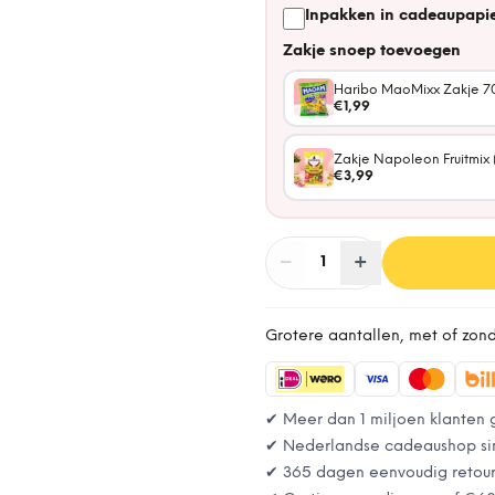
Inpakken in cadeaupapie
Zakje snoep toevoegen
Haribo MaoMixx Zakje 7
€1,99
Zakje Napoleon Fruitmix 
€3,99
−
Aantal
+
:
1
Grotere aantallen, met of zon
✔ Meer dan 1 miljoen klanten 
✔ Nederlandse cadeaushop si
✔ 365 dagen eenvoudig retou