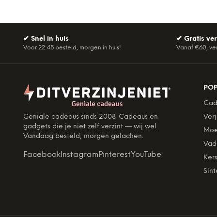
✔
Snel in huis
✔
Gratis ve
Voor 22:45 besteld, morgen in huis!
Vanaf €60, ve
PO
Cad
Geniale cadeaus sinds 2008. Cadeaus en
Ver
gadgets die je niet zelf verzint — wij wel.
Moe
Vandaag besteld, morgen gelachen.
Vad
Facebook
Instagram
Pinterest
YouTube
Kers
Sint