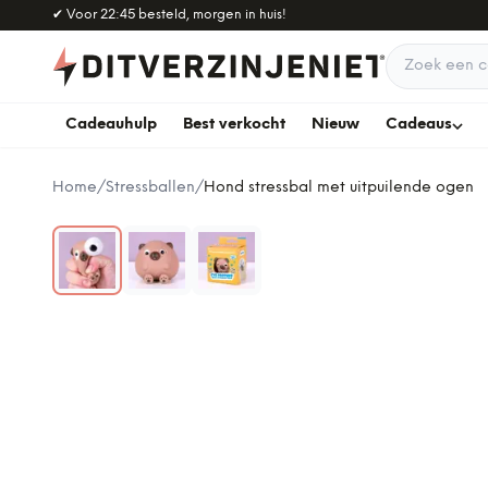
Naar hoofdinhoud
✔
Voor 22:45 besteld, morgen in huis!
Zoek een c
Cadeauhulp
Best verkocht
Nieuw
Cadeaus
Home
/
Stressballen
/
Hond stressbal met uitpuilende ogen