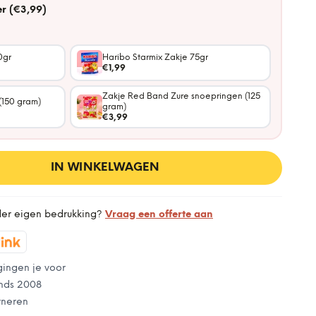
r (€3,99)
0gr
Haribo Starmix Zakje 75gr
€1,99
Zakje Red Band Zure snoepringen (125
(150 gram)
gram)
€3,99
IN WINKELWAGEN
der eigen bedrukking?
Vraag een offerte aan
gingen je voor
nds 2008
rneren