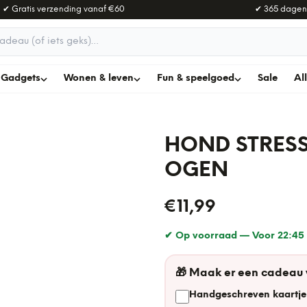
✔ Gratis verzending vanaf
€60
✔ 365 dagen
adeau
Gadgets
Wonen & leven
Fun & speelgoed
Sale
Al
HOND STRESS
OGEN
€11,99
✔ Op voorraad —
Voor 22:45 
🎁
Maak er een cadeau
Handgeschreven kaartje