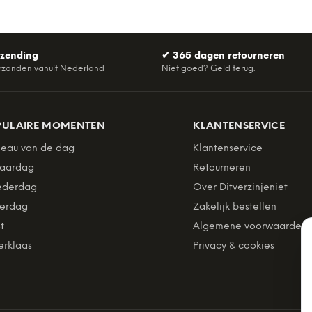
rzending
✔
365 dagen retourneren
rzonden vanuit Nederland
Niet goed? Geld terug.
PULAIRE MOMENTEN
KLANTENSERVICE
eau van de dag
Klantenservice
jaardag
Retourneren
derdag
Over Ditverzinjeniet
erdag
Zakelijk bestellen
t
Algemene voorwaarden
erklaas
Privacy & cookies