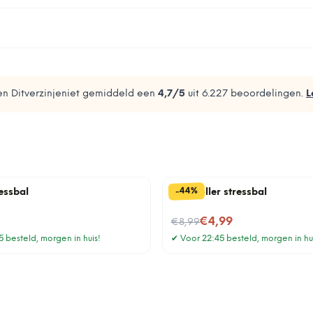
n Ditverzinjeniet gemiddeld een
4,7
/5
uit
6.227
beoordelingen.
L
%
44
-
essbal
Controller stressbal
Nu voor
€4,99
€8,99
 besteld, morgen in huis!
✔
Voor 22:45 besteld, morgen in hu