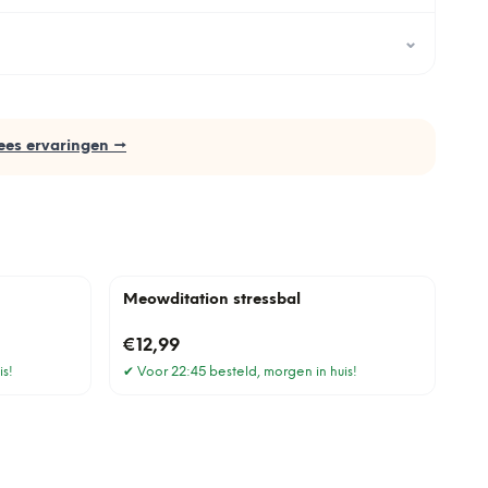
⌄
ees ervaringen →
Meowditation stressbal
€12,99
is!
✔
Voor 22:45 besteld, morgen in huis!