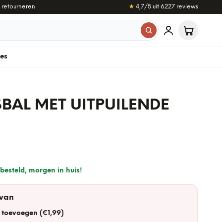
 retourneren
★
4,7
/5 uit
6.227
reviews
les
BAL MET UITPUILENDE
besteld, morgen in huis!
 van
 toevoegen (€1,99)