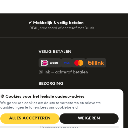
✔
Makkelijk & veilig betalen
iDEAL, creditcard of achteraf met Billink
VEILIG BETALEN
Billink = achteraf betalen
BEZORGING
Voor 22:45 besteld, morgen in huis.
🍪 Cookies voor het leukste cadeau-advies
Gratis verzending vanaf €60. Tot 365
We gebruiken cookies om de site te verbeteren en relevante
dagen retourneren.
aanbiedingen te tonen. Lees ons
cookiebeleid
.
★
4,7
/5 uit
6.227
beoordelingen
ALLES ACCEPTEREN
WEIGEREN