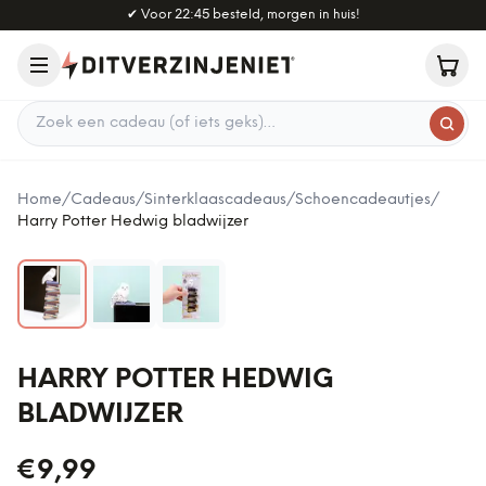
Naar hoofdinhoud
✔
Voor 22:45 besteld, morgen in huis!
Zoek een cadeau
Home
/
Cadeaus
/
Sinterklaascadeaus
/
Schoencadeautjes
/
Harry Potter Hedwig bladwijzer
HARRY POTTER HEDWIG
BLADWIJZER
€9,99