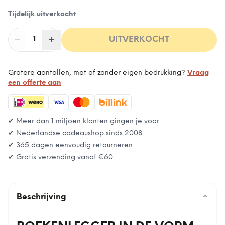
Tijdelijk uitverkocht
−
Aantal
+
:
UITVERKOCHT
1
Grotere aantallen, met of zonder eigen bedrukking?
Vraag
een offerte aan
✔ Meer dan 1 miljoen klanten gingen je voor
✔ Nederlandse cadeaushop sinds 2008
✔ 365 dagen eenvoudig retourneren
✔ Gratis verzending vanaf
€60
Beschrijving
⌄