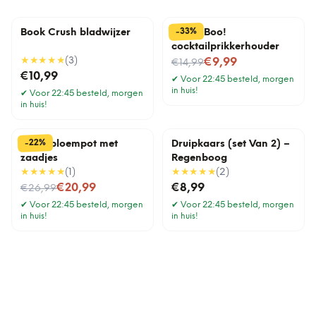
%
33
-
Book Crush bladwijzer
Pick a Boo!
cocktailprikkerhouder
★★★★★
(
3
)
Nu voor
€9,99
€14,99
€10,99
✔
Voor 22:45 besteld, morgen
in huis!
✔
Voor 22:45 besteld, morgen
in huis!
%
22
-
Lama bloempot met
Druipkaars (set Van 2) –
zaadjes
Regenboog
★★★★★
(
1
)
★★★★★
(
2
)
Nu voor
€20,99
€8,99
€26,99
✔
Voor 22:45 besteld, morgen
✔
Voor 22:45 besteld, morgen
in huis!
in huis!