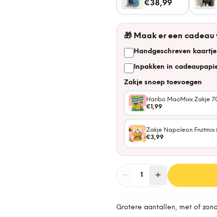
€38,99
🎁
Maak er een cadeau
Handgeschreven kaartje
Inpakken in cadeaupapie
Zakje snoep toevoegen
Haribo MaoMixx Zakje 7
€1,99
Zakje Napoleon Fruitmix 
€3,99
−
Aantal
+
:
1
Grotere aantallen, met of zon