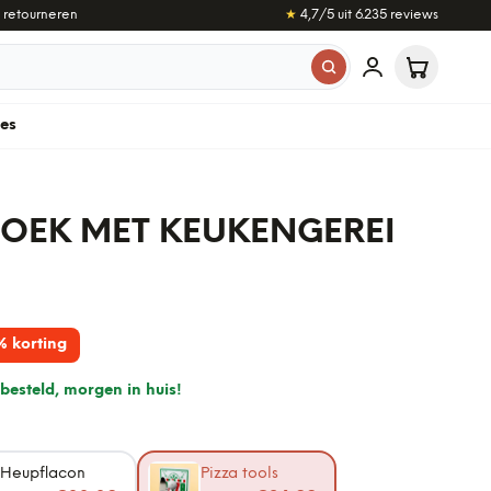
 retourneren
★
4,7
/5 uit
6.235
reviews
les
BOEK MET KEUKENGEREI
% korting
besteld, morgen in huis!
Heupflacon
Pizza tools