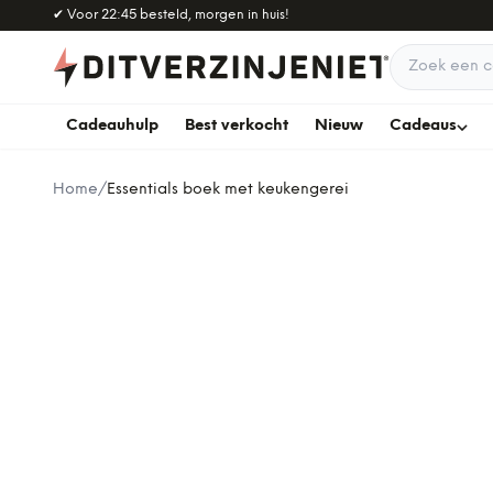
Naar hoofdinhoud
✔
Voor 22:45 besteld, morgen in huis!
Zoek een c
Cadeauhulp
Best verkocht
Nieuw
Cadeaus
Home
/
Essentials boek met keukengerei