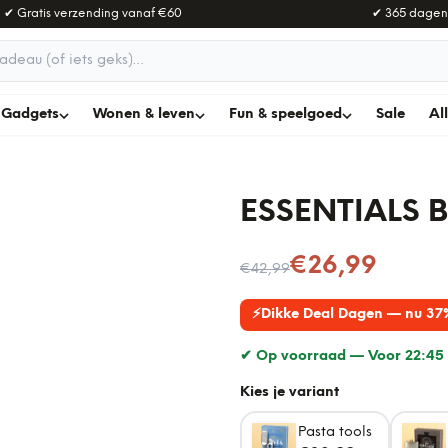
✔ Gratis verzending vanaf
€60
✔ 365 dagen
adeau
Gadgets
Wonen & leven
Fun & speelgoed
Sale
Al
ESSENTIALS 
Nu voor
€26,99
€42,99
⚡
Dikke Deal Dagen — nu 37
✔ Op voorraad —
Voor 22:45 
Kies je variant
Pasta tools