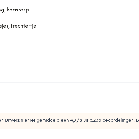
ng, kaasrasp
es, trechtertje
n Ditverzinjeniet gemiddeld een
4,7
/5
uit
6.235
beoordelingen.
L