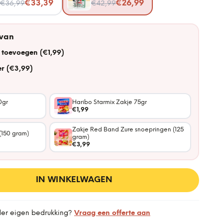
Nu voor
Nu voor
€33,39
€26,99
€36,99
€42,99
 van
 toevoegen (€1,99)
r (€3,99)
0gr
Haribo Starmix Zakje 75gr
€1,99
Zakje Red Band Zure snoepringen (125
(150 gram)
gram)
€3,99
IN WINKELWAGEN
der eigen bedrukking?
Vraag een offerte aan