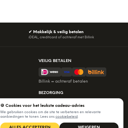
✔
Makkelijk & veilig betalen
iDEAL, creditcard of achteraf met Billink
VEILIG BETALEN
Billink = achteraf betalen
BEZORGING
Voor 22:45 besteld, morgen in huis.
🍪 Cookies voor het leukste cadeau-advies
Gratis verzending vanaf €60. Tot 365
We gebruiken cookies om de site te verbeteren en relevante
dagen retourneren.
aanbiedingen te tonen. Lees ons
cookiebeleid
.
★
4,7
/5 uit
6.235
beoordelingen
ALLES ACCEPTEREN
WEIGEREN