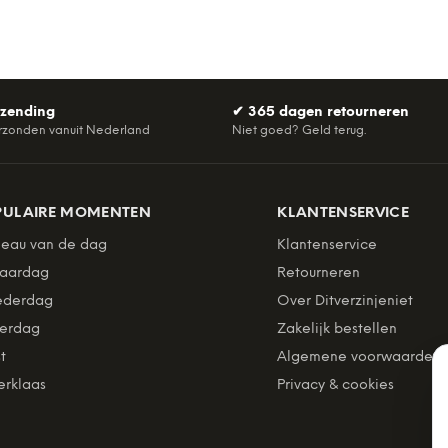
rzending
✔
365 dagen retourneren
rzonden vanuit Nederland
Niet goed? Geld terug.
PULAIRE MOMENTEN
KLANTENSERVICE
eau van de dag
Klantenservice
jaardag
Retourneren
derdag
Over Ditverzinjeniet
erdag
Zakelijk bestellen
t
Algemene voorwaarden
erklaas
Privacy & cookies