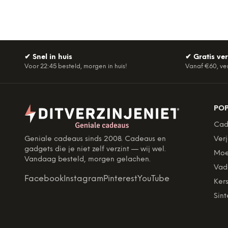
✔
Snel in huis
✔
Gratis ve
Voor 22:45 besteld, morgen in huis!
Vanaf €60, ve
PO
Cad
Geniale cadeaus sinds 2008. Cadeaus en
Ver
gadgets die je niet zelf verzint — wij wel.
Moe
Vandaag besteld, morgen gelachen.
Vad
Facebook
Instagram
Pinterest
YouTube
Kers
Sint