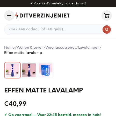
Naar hoofdinhoud
✔
Voor 22:45 besteld, morgen in huis!
Zoek een cadeau
Home
/
Wonen & Leven
/
Woonaccessoires
/
Lavalampen
/
Effen matte lavalamp
EFFEN MATTE LAVALAMP
€40,99
✔ Op voorraad —
Voor 22:45 besteld, morgen in huis!