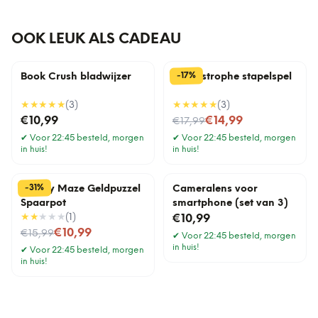
OOK LEUK ALS CADEAU
%
17
-
Book Crush bladwijzer
Cat-astrophe stapelspel
★★★★★
(
3
)
★★★★★
(
3
)
Nu voor
€10,99
€14,99
€17,99
✔
Voor 22:45 besteld, morgen
✔
Voor 22:45 besteld, morgen
in huis!
in huis!
%
31
-
Money Maze Geldpuzzel
Cameralens voor
Spaarpot
smartphone (set van 3)
★★
★★★
(
1
)
€10,99
Nu voor
€10,99
€15,99
✔
Voor 22:45 besteld, morgen
in huis!
✔
Voor 22:45 besteld, morgen
in huis!