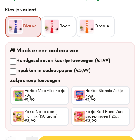
Kies je variant
Blauw
Rood
Oranje
🎁
Maak er een cadeau van
Handgeschreven kaartje toevoegen (€1,99)
Inpakken in cadeaupapier (€3,99)
Zakje snoep toevoegen
Haribo MaoMixx Zakje
Haribo Starmix Zakje
70gr
75gr
€1,99
€1,99
Zakje Napoleon
Zakje Red Band Zure
Fruitmix (150 gram)
snoepringen (125
€3,99
gram)
€3,99