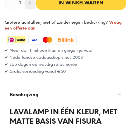
−
Aantal
+
:
IN WINKELWAGEN
1
Grotere aantallen, met of zonder eigen bedrukking?
Vraag
een offerte aan
✔ Meer dan 1 miljoen klanten gingen je voor
✔ Nederlandse cadeaushop sinds 2008
✔ 365 dagen eenvoudig retourneren
✔ Gratis verzending vanaf
€60
Beschrijving
⌄
LAVALAMP IN ÉÉN KLEUR, MET
MATTE BASIS VAN FISURA