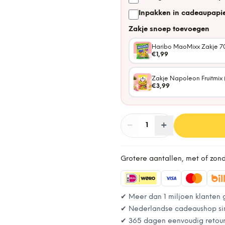
Inpakken in cadeaupapie
Zakje snoep toevoegen
Haribo MaoMixx Zakje 7
€1,99
Zakje Napoleon Fruitmix 
€3,99
−
Aantal
+
:
1
Grotere aantallen, met of zon
✔ Meer dan 1 miljoen klanten 
✔ Nederlandse cadeaushop si
✔ 365 dagen eenvoudig retou