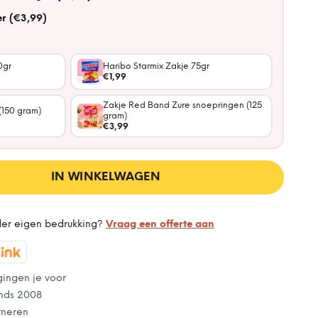
r (€3,99)
0gr
Haribo Starmix Zakje 75gr
€1,99
Zakje Red Band Zure snoepringen (125
(150 gram)
gram)
€3,99
IN WINKELWAGEN
der eigen bedrukking?
Vraag een offerte aan
gingen je voor
nds 2008
rneren