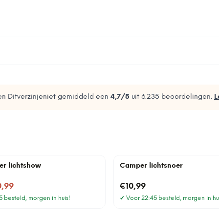
n Ditverzinjeniet gemiddeld een
4,7
/5
uit
6.235
beoordelingen.
L
r lichtshow
Camper lichtsnoer
0,99
€10,99
 besteld, morgen in huis!
✔
Voor 22:45 besteld, morgen in hu