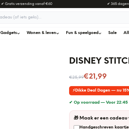
✔ Gratis verzending vanaf
€60
✔ 365 dagen
adeau
Gadgets
Wonen & leven
Fun & speelgoed
Sale
Al
DISNEY STI
Nu voor
€21,99
€25,99
⚡
Dikke Deal Dagen — nu 15%
✔ Op voorraad —
Voor 22:45 
🎁
Maak er een cadeau
Handgeschreven kaartje