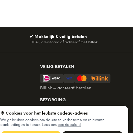
✔
Makkelijk & veilig betalen
iDEAL, creditcard of achteraf met Billink
VEILIG BETALEN
Billink = achteraf betalen
BEZORGING
Voor 22:45 besteld, morgen in huis.
🍪 Cookies voor het leukste cadeau-advies
Gratis verzending vanaf €60. Tot 365
We gebruiken cookies om de site te verbeteren en relevante
dagen retourneren.
aanbiedingen te tonen. Lees ons
cookiebeleid
.
★
4,7
/5 uit
6.235
beoordelingen