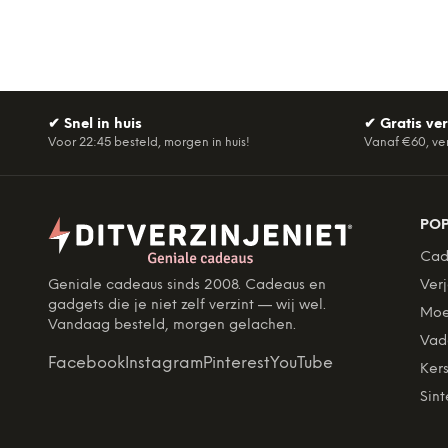
✔
Snel in huis
✔
Gratis ve
Voor 22:45 besteld, morgen in huis!
Vanaf €60, ve
PO
Cad
Geniale cadeaus sinds 2008. Cadeaus en
Ver
gadgets die je niet zelf verzint — wij wel.
Moe
Vandaag besteld, morgen gelachen.
Vad
Facebook
Instagram
Pinterest
YouTube
Kers
Sint