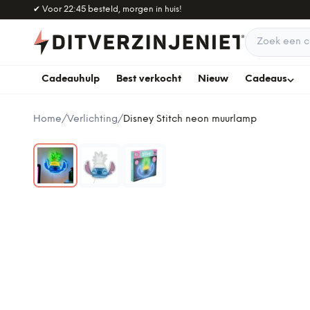
Naar hoofdinhoud
✔
Voor 22:45 besteld, morgen in huis!
Zoek een c
Cadeauhulp
Best verkocht
Nieuw
Cadeaus
Home
/
Verlichting
/
Disney Stitch neon muurlamp