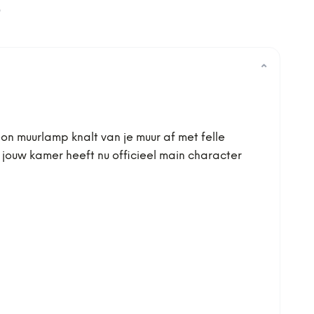
0
⌄
on muurlamp knalt van je muur af met felle
 jouw kamer heeft nu officieel main character