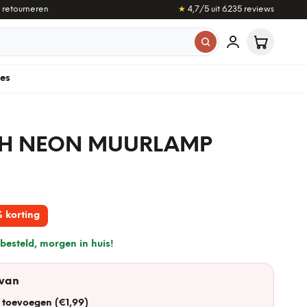
 retourneren
★
4,7
/5 uit
6.235
reviews
les
TCH NEON MUURLAMP
 korting
besteld, morgen in huis!
 van
 toevoegen (€1,99)