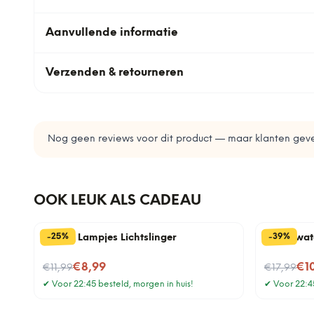
Aanvullende informatie
Verzenden & retourneren
Nog geen reviews voor dit product — maar klanten geve
OOK LEUK ALS CADEAU
%
%
25
39
-
-
Edison Lampjes Lichtslinger
Onderwate
Nu voor
Nu voor
€8,99
€1
€11,99
€17,99
✔
Voor 22:45 besteld, morgen in huis!
✔
Voor 22:45