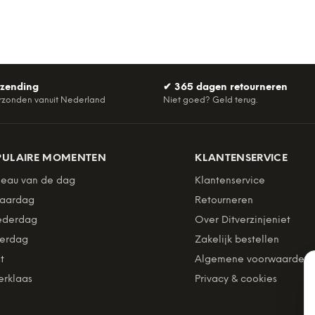
rzending
✔
365 dagen retourneren
rzonden vanuit Nederland
Niet goed? Geld terug.
PULAIRE MOMENTEN
KLANTENSERVICE
eau van de dag
Klantenservice
jaardag
Retourneren
derdag
Over Ditverzinjeniet
erdag
Zakelijk bestellen
t
Algemene voorwaarden
erklaas
Privacy & cookies