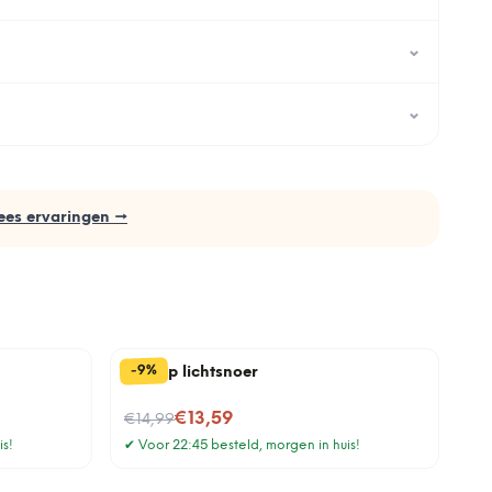
⌄
⌄
ees ervaringen →
%
9
-
Klimop lichtsnoer
Nu voor
€13,59
€14,99
is!
✔
Voor 22:45 besteld, morgen in huis!