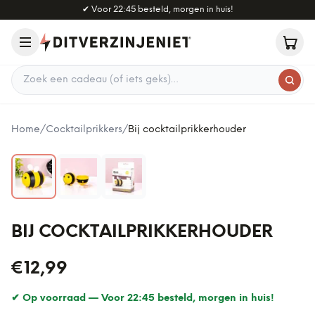
Naar hoofdinhoud
✔
Voor 22:45 besteld, morgen in huis!
Zoek een cadeau
Home
/
Cocktailprikkers
/
Bij cocktailprikkerhouder
BIJ COCKTAILPRIKKERHOUDER
€12,99
✔ Op voorraad —
Voor 22:45 besteld, morgen in huis!