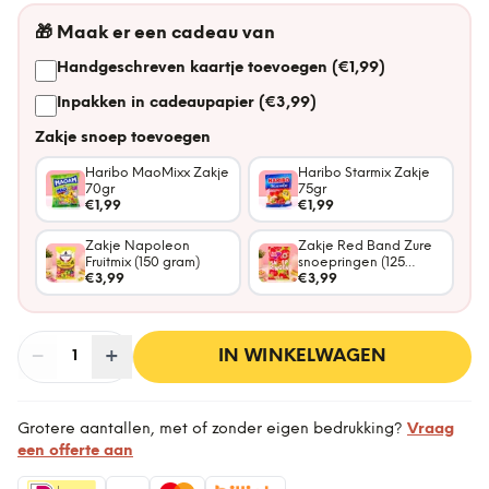
🎁
Maak er een cadeau van
Handgeschreven kaartje toevoegen (€1,99)
Inpakken in cadeaupapier (€3,99)
Zakje snoep toevoegen
Haribo MaoMixx Zakje
Haribo Starmix Zakje
70gr
75gr
€1,99
€1,99
Zakje Napoleon
Zakje Red Band Zure
Fruitmix (150 gram)
snoepringen (125
€3,99
gram)
€3,99
−
Aantal
+
:
IN WINKELWAGEN
1
Grotere aantallen, met of zonder eigen bedrukking?
Vraag
een offerte aan