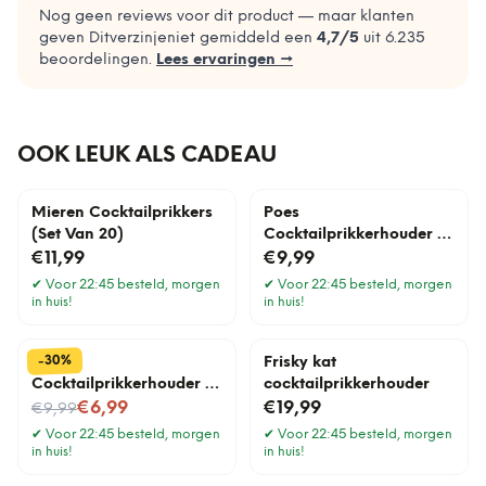
Nog geen reviews voor dit product — maar klanten
geven Ditverzinjeniet gemiddeld een
4,7
/5
uit
6.235
beoordelingen.
Lees ervaringen →
OOK LEUK ALS CADEAU
Mieren Cocktailprikkers
Poes
(Set Van 20)
Cocktailprikkerhouder –
Zwart
€11,99
€9,99
✔
Voor 22:45 besteld, morgen
✔
Voor 22:45 besteld, morgen
in huis!
in huis!
%
30
-
Poes
Frisky kat
Cocktailprikkerhouder –
cocktailprikkerhouder
Nu voor
Grijs
€6,99
€19,99
€9,99
✔
Voor 22:45 besteld, morgen
✔
Voor 22:45 besteld, morgen
in huis!
in huis!