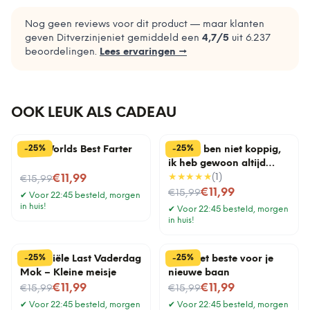
Nog geen reviews voor dit product — maar klanten
geven Ditverzinjeniet gemiddeld een
4,7
/5
uit
6.237
beoordelingen.
Lees ervaringen →
OOK LEUK ALS CADEAU
%
%
25
25
-
-
Mok Worlds Best Farter
Mok Ik ben niet koppig,
ik heb gewoon altijd
Nu voor
gelijk
★★★★★
(
1
)
€11,99
€15,99
Nu voor
€11,99
€15,99
✔
Voor 22:45 besteld, morgen
in huis!
✔
Voor 22:45 besteld, morgen
in huis!
%
%
25
25
-
-
Financiële Last Vaderdag
Mok Het beste voor je
Mok – Kleine meisje
nieuwe baan
Nu voor
Nu voor
€11,99
€11,99
€15,99
€15,99
✔
Voor 22:45 besteld, morgen
✔
Voor 22:45 besteld, morgen