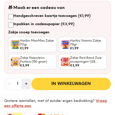
🎁
Maak er een cadeau van
Handgeschreven kaartje toevoegen (€1,99)
Inpakken in cadeaupapier (€3,99)
Zakje snoep toevoegen
Haribo MaoMixx Zakje
Haribo Starmix Zakje
70gr
75gr
€1,99
€1,99
Zakje Napoleon
Zakje Red Band Zure
Fruitmix (150 gram)
snoepringen (125
€3,99
gram)
€3,99
−
Aantal
+
:
IN WINKELWAGEN
1
Grotere aantallen, met of zonder eigen bedrukking?
Vraag
een offerte aan