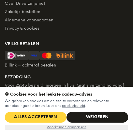
Over Ditverzinjeniet
Zakelijk bestellen
Algemene voorwaarden
Privacy & cookies
VEILIG BETALEN
Billink = achteraf betalen
BEZORGING
Voor 22:45 besteld, morgen in huis. Gratis verzending vanaf
€60. Tot 365 dagen retourneren.
🍪 Cookies voor het leukste cadeau-advies
★
4,7
/5 uit
6.237
beoordelingen
We gebruiken cookies om de site te verbeteren en relevante
aanbiedingen te tonen. Lees ons
cookiebeleid
.
ALLES ACCEPTEREN
WEIGEREN
©
2026
Ditverzinjeniet — Alle rechten voorbehouden
€14,99
IN WINKELWAGEN
Voorkeuren aanpassen
Algemene voorwaarden
·
Privacy & cookies
·
Cookievoorkeuren