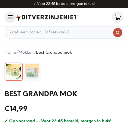
Naar hoofdinhoud
✔
Voor 22:45 besteld, morgen in huis!
Zoek een cadeau
Home
/
Mokken
/
Best Grandpa mok
BEST GRANDPA MOK
€14,99
✔ Op voorraad —
Voor 22:45 besteld, morgen in huis!