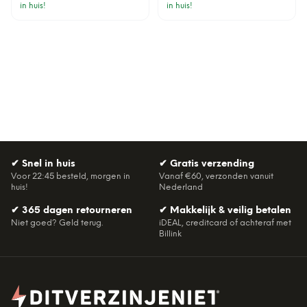
in huis!
in huis!
✔
Snel in huis
✔
Gratis verzending
Voor 22:45 besteld, morgen in
Vanaf €60, verzonden vanuit
huis!
Nederland
✔
365 dagen retourneren
✔
Makkelijk & veilig betalen
Niet goed? Geld terug.
iDEAL, creditcard of achteraf met
Billink