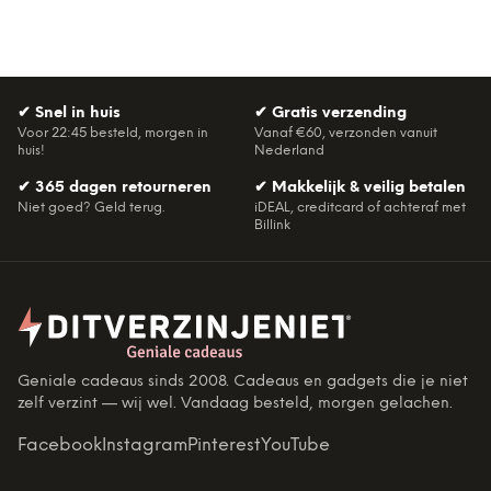
✔
Snel in huis
✔
Gratis verzending
Voor 22:45 besteld, morgen in
Vanaf €60, verzonden vanuit
huis!
Nederland
✔
365 dagen retourneren
✔
Makkelijk & veilig betalen
Niet goed? Geld terug.
iDEAL, creditcard of achteraf met
Billink
Geniale cadeaus sinds 2008. Cadeaus en gadgets die je niet
zelf verzint — wij wel. Vandaag besteld, morgen gelachen.
Facebook
Instagram
Pinterest
YouTube