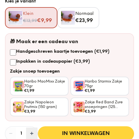
Kies je variant
Klein
Normaal
Nu voor
€9,99
€23,99
€13,99
🎁
Maak er een cadeau van
Handgeschreven kaartje toevoegen (€1,99)
Inpakken in cadeaupapier (€3,99)
Zakje snoep toevoegen
Haribo MaoMixx Zakje
Haribo Starmix Zakje
70gr
75gr
€1,99
€1,99
Zakje Napoleon
Zakje Red Band Zure
Fruitmix (150 gram)
snoepringen (125
€3,99
gram)
€3,99
−
Aantal
+
:
IN WINKELWAGEN
1