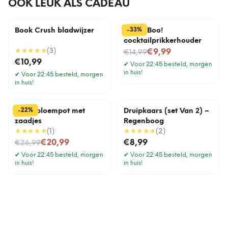
OOK LEUK ALS CADEAU
%
33
-
Book Crush bladwijzer
Pick a Boo!
cocktailprikkerhouder
★★★★★
(
3
)
Nu voor
€9,99
€14,99
€10,99
✔
Voor 22:45 besteld, morgen
in huis!
✔
Voor 22:45 besteld, morgen
in huis!
%
22
-
Lama bloempot met
Druipkaars (set Van 2) –
zaadjes
Regenboog
★★★★★
(
1
)
★★★★★
(
2
)
Nu voor
€20,99
€8,99
€26,99
✔
Voor 22:45 besteld, morgen
✔
Voor 22:45 besteld, morgen
in huis!
in huis!