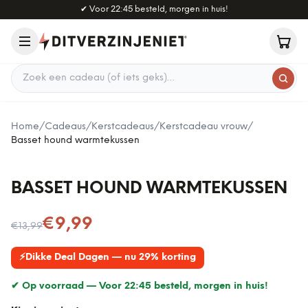
Naar hoofdinhoud
✔
Voor 22:45 besteld, morgen in huis!
Zoek een cadeau
Home
/
Cadeaus
/
Kerstcadeaus
/
Kerstcadeau vrouw
/
Basset hound warmtekussen
BASSET HOUND WARMTEKUSSEN
Nu voor
€9,99
€13,99
⚡
Dikke Deal Dagen — nu 29% korting
✔ Op voorraad —
Voor 22:45 besteld, morgen in huis!