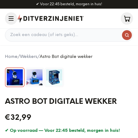
Naar hoofdinhoud
✔
Voor 22:45 besteld, morgen in huis!
Zoek een cadeau
Home
/
Wekkers
/
Astro Bot digitale wekker
ASTRO BOT DIGITALE WEKKER
€32,99
✔ Op voorraad —
Voor 22:45 besteld, morgen in huis!