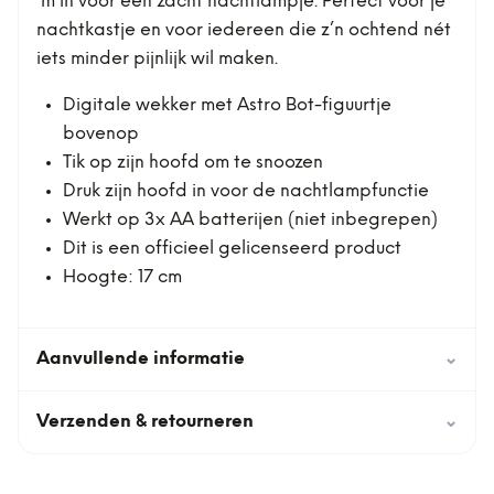
’m in voor een zacht nachtlampje. Perfect voor je
nachtkastje en voor iedereen die z’n ochtend nét
iets minder pijnlijk wil maken.
Digitale wekker met Astro Bot-figuurtje
bovenop
Tik op zijn hoofd om te snoozen
Druk zijn hoofd in voor de nachtlampfunctie
Werkt op 3x AA batterijen (niet inbegrepen)
Dit is een officieel gelicenseerd product
Hoogte: 17 cm
Aanvullende informatie
⌄
Verzenden & retourneren
⌄