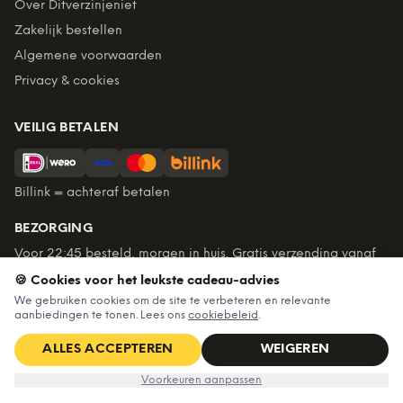
Over Ditverzinjeniet
Zakelijk bestellen
Algemene voorwaarden
Privacy & cookies
VEILIG BETALEN
Billink = achteraf betalen
BEZORGING
Voor 22:45 besteld, morgen in huis. Gratis verzending vanaf
€60. Tot 365 dagen retourneren.
🍪 Cookies voor het leukste cadeau-advies
★
4,7
/5 uit
6.235
beoordelingen
We gebruiken cookies om de site te verbeteren en relevante
aanbiedingen te tonen. Lees ons
cookiebeleid
.
ALLES ACCEPTEREN
WEIGEREN
©
2026
Ditverzinjeniet — Alle rechten voorbehouden
€32,99
IN WINKELWAGEN
Voorkeuren aanpassen
Algemene voorwaarden
·
Privacy & cookies
·
Cookievoorkeuren