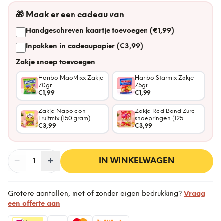
🎁
Maak er een cadeau van
Handgeschreven kaartje toevoegen (€1,99)
Inpakken in cadeaupapier (€3,99)
Zakje snoep toevoegen
Haribo MaoMixx Zakje
Haribo Starmix Zakje
70gr
75gr
€1,99
€1,99
Zakje Napoleon
Zakje Red Band Zure
Fruitmix (150 gram)
snoepringen (125
€3,99
gram)
€3,99
−
Aantal
+
:
IN WINKELWAGEN
1
Grotere aantallen, met of zonder eigen bedrukking?
Vraag
een offerte aan