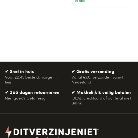
in huis!
✔
Snel in huis
✔
Gratis verzending
Voor 22:45 besteld, morgen in
Vanaf €60, verzonden vanuit
huis!
Nederland
✔
365 dagen retourneren
✔
Makkelijk & veilig betalen
Niet goed? Geld terug.
iDEAL, creditcard of achteraf met
Billink