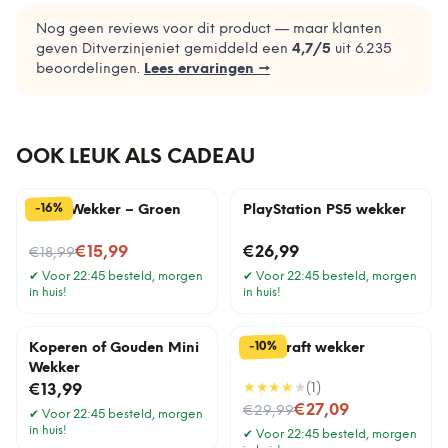
Nog geen reviews voor dit product — maar klanten
geven Ditverzinjeniet gemiddeld een
4,7
/5
uit
6.235
beoordelingen.
Lees ervaringen →
OOK LEUK ALS CADEAU
%
16
-
Retro Wekker – Groen
PlayStation PS5 wekker
Nu voor
€15,99
€26,99
€18,99
✔
Voor 22:45 besteld, morgen
✔
Voor 22:45 besteld, morgen
in huis!
in huis!
%
10
-
Koperen of Gouden Mini
Minecraft wekker
Wekker
★★★★
★
(
1
)
€13,99
Nu voor
€27,09
€29,99
✔
Voor 22:45 besteld, morgen
in huis!
✔
Voor 22:45 besteld, morgen