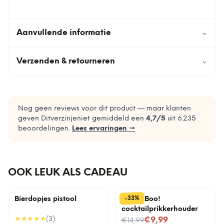
Aanvullende informatie
⌄
Verzenden & retourneren
⌄
Nog geen reviews voor dit product — maar klanten
geven Ditverzinjeniet gemiddeld een
4,7
/5
uit
6.235
beoordelingen.
Lees ervaringen →
OOK LEUK ALS CADEAU
%
33
-
Bierdopjes pistool
Pick a Boo!
cocktailprikkerhouder
★★★★★
(
3
)
Nu voor
€9,99
€14,99