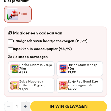
Kies je variant
Rood
🎁
Maak er een cadeau van
Handgeschreven kaartje toevoegen (€1,99)
Inpakken in cadeaupapier (€3,99)
Zakje snoep toevoegen
Haribo MaoMixx Zakje
Haribo Starmix Zakje
70gr
75gr
€1,99
€1,99
Zakje Napoleon
Zakje Red Band Zure
Fruitmix (150 gram)
snoepringen (125
€3,99
gram)
€3,99
−
Aantal
+
:
IN WINKELWAGEN
1