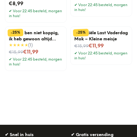
€8,99
✔
Voor 22:45 besteld, morgen
in huis!
✔
Voor 22:45 besteld, morgen
in huis!
%
%
25
25
-
-
Mok Ik ben niet koppig,
Financiële Last Vaderdag
ik heb gewoon altijd
Mok – Kleine meisje
gelijk
★★★★★
(
1
)
Nu voor
€11,99
€15,99
Nu voor
€11,99
€15,99
✔
Voor 22:45 besteld, morgen
in huis!
✔
Voor 22:45 besteld, morgen
in huis!
✔
Snel in huis
✔
Gratis verzending