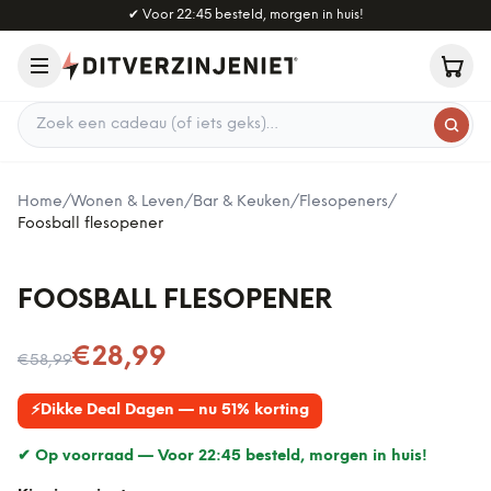
Naar hoofdinhoud
✔
Voor 22:45 besteld, morgen in huis!
Zoek een cadeau
Home
/
Wonen & Leven
/
Bar & Keuken
/
Flesopeners
/
Foosball flesopener
FOOSBALL FLESOPENER
Nu voor
€28,99
€58,99
⚡
Dikke Deal Dagen — nu 51% korting
✔ Op voorraad —
Voor 22:45 besteld, morgen in huis!