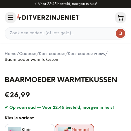
Naar hoofdinhoud
✔
Voor 22:45 besteld, morgen in huis!
Zoek een cadeau
Home
/
Cadeaus
/
Kerstcadeaus
/
Kerstcadeau vrouw
/
Baarmoeder warmtekussen
BAARMOEDER WARMTEKUSSEN
€26,99
✔ Op voorraad —
Voor 22:45 besteld, morgen in huis!
Kies je variant
Klein
Normaal