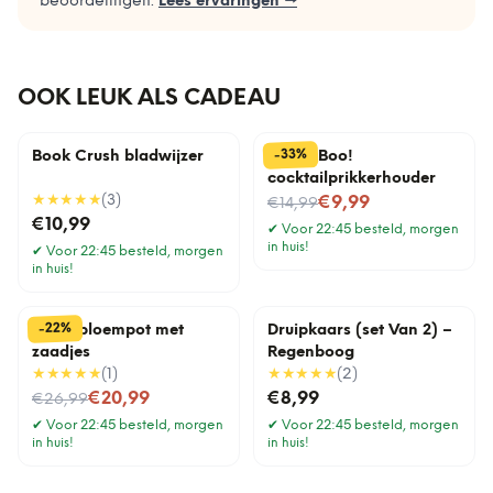
beoordelingen.
Lees ervaringen →
OOK LEUK ALS CADEAU
%
33
-
Book Crush bladwijzer
Pick a Boo!
cocktailprikkerhouder
★★★★★
(
3
)
Nu voor
€9,99
€14,99
€10,99
✔
Voor 22:45 besteld, morgen
in huis!
✔
Voor 22:45 besteld, morgen
in huis!
%
22
-
Lama bloempot met
Druipkaars (set Van 2) –
zaadjes
Regenboog
★★★★★
(
1
)
★★★★★
(
2
)
Nu voor
€20,99
€8,99
€26,99
✔
Voor 22:45 besteld, morgen
✔
Voor 22:45 besteld, morgen
in huis!
in huis!