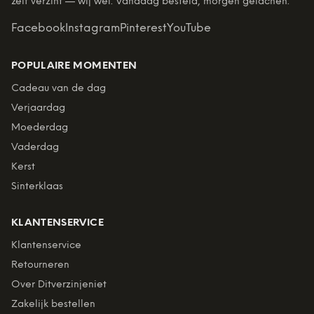
zelf verzint — wij wel. Vandaag besteld, morgen gelachen.
Facebook
Instagram
Pinterest
YouTube
POPULAIRE MOMENTEN
Cadeau van de dag
Verjaardag
Moederdag
Vaderdag
Kerst
Sinterklaas
KLANTENSERVICE
Klantenservice
Retourneren
Over Ditverzinjeniet
Zakelijk bestellen