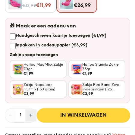
Nu voor
€11,99
€26,99
€13,99
🎁
Maak er een cadeau van
Handgeschreven kaartje toevoegen (€1,99)
Inpakken in cadeaupapier (€3,99)
Zakje snoep toevoegen
Haribo MaoMixx Zakje
Haribo Starmix Zakje
70gr
75gr
€1,99
€1,99
Zakje Napoleon
Zakje Red Band Zure
Fruitmix (150 gram)
snoepringen (125
€3,99
gram)
€3,99
−
Aantal
+
:
IN WINKELWAGEN
1