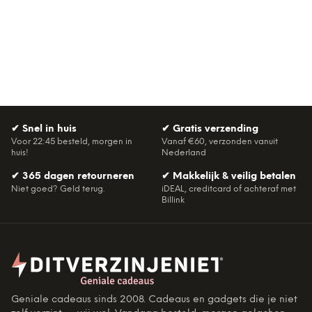
✔
Snel in huis
✔
Gratis verzending
Voor 22:45 besteld, morgen in
Vanaf €60, verzonden vanuit
huis!
Nederland
✔
365 dagen retourneren
✔
Makkelijk & veilig betalen
Niet goed? Geld terug.
iDEAL, creditcard of achteraf met
Billink
Geniale cadeaus sinds 2008. Cadeaus en gadgets die je niet