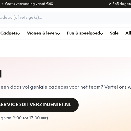
✔ Gratis verzending vanaf
€60
✔ 365 dagen
adeau
Gadgets
Wonen & leven
Fun & speelgoed
Sale
Al
N
en doos vol geniale cadeaus voor het team? Vertel ons wa
SERVICE@DITVERZINJENIET.NL
 van 9:00 tot 17:00 uur
).