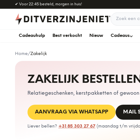
Naar hoofdinhoud
✔
Voor 22:45 besteld, morgen in huis!
Zoek een c
Cadeauhulp
Best verkocht
Nieuw
Cadeaus
Home
/
Zakelijk
ZAKELIJK BESTELLE
Relatiegeschenken, kerstpakketten of gewoon e
AANVRAAG VIA WHATSAPP
MAIL
Liever bellen?
+31 85 303 27 67
(
maandag t/m vrijdag