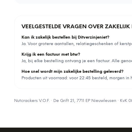
VEELGESTELDE VRAGEN OVER ZAKELIJK 
Kan ik zakelijk bestellen bij Ditverzinjeniet?
Ja. Voor grotere aantallen, relatiegeschenken of ker
Krijg ik een factuur met btw?
Ja, bij elke bestelling ontvang je een factuur. Alle geno
Hoe snel wordt mijn zakelijke bestelling geleverd?
Producten uit voorraad: voor 22:45 besteld, morgen in hu
Nutcrackers V.O.F.
·
De Grift 21, 7711 EP Nieuwleusen
· KvK
0