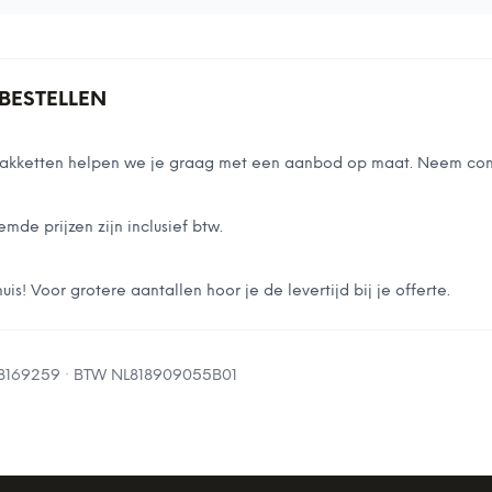
BESTELLEN
stpakketten helpen we je graag met een aanbod op maat. Neem con
emde prijzen zijn inclusief btw.
is! Voor grotere aantallen hoor je de levertijd bij je offerte.
8169259
· BTW
NL818909055B01