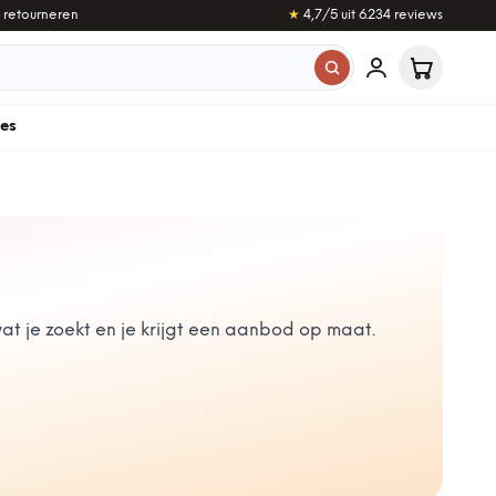
 retourneren
★
4,7
/5 uit
6.234
reviews
les
t je zoekt en je krijgt een aanbod op maat.