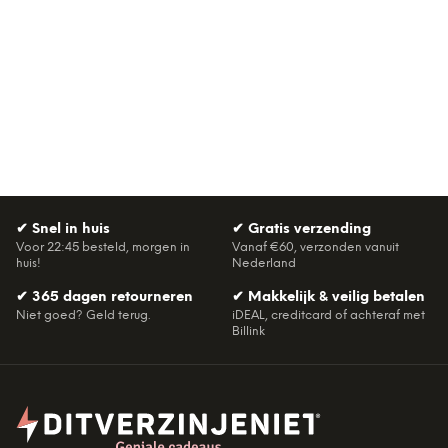
✔
Snel in huis
✔
Gratis verzending
Voor 22:45 besteld, morgen in
Vanaf €60, verzonden vanuit
huis!
Nederland
✔
365 dagen retourneren
✔
Makkelijk & veilig betalen
Niet goed? Geld terug.
iDEAL, creditcard of achteraf met
Billink