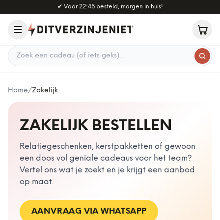
Naar hoofdinhoud
✔
Voor 22:45 besteld, morgen in huis!
Zoek een cadeau
Home
/
Zakelijk
ZAKELIJK BESTELLEN
Relatiegeschenken, kerstpakketten of gewoon
een doos vol geniale cadeaus voor het team?
Vertel ons wat je zoekt en je krijgt een aanbod
op maat.
AANVRAAG VIA WHATSAPP