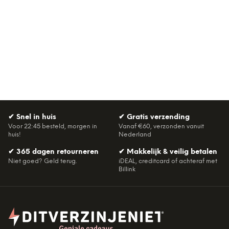
✔
Snel in huis
✔
Gratis verzending
Voor 22:45 besteld, morgen in
Vanaf €60, verzonden vanuit
huis!
Nederland
✔
365 dagen retourneren
✔
Makkelijk & veilig betalen
Niet goed? Geld terug.
iDEAL, creditcard of achteraf met
Billink