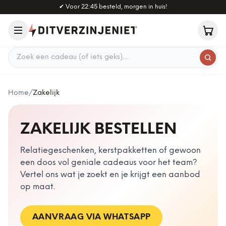
Naar hoofdinhoud
✔
Voor 22:45 besteld, morgen in huis!
Zoek een cadeau
Home
/
Zakelijk
ZAKELIJK BESTELLEN
Relatiegeschenken, kerstpakketten of gewoon
een doos vol geniale cadeaus voor het team?
Vertel ons wat je zoekt en je krijgt een aanbod
op maat.
AANVRAAG VIA WHATSAPP