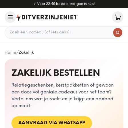
Naar hoofdinhoud
✔
Voor 22:45 besteld, morgen in huis!
Zoek een cadeau
Home
/
Zakelijk
ZAKELIJK BESTELLEN
Relatiegeschenken, kerstpakketten of gewoon
een doos vol geniale cadeaus voor het team?
Vertel ons wat je zoekt en je krijgt een aanbod
op maat.
AANVRAAG VIA WHATSAPP