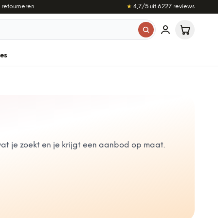
 retourneren
★
4,7
/5 uit
6.227
reviews
les
t je zoekt en je krijgt een aanbod op maat.