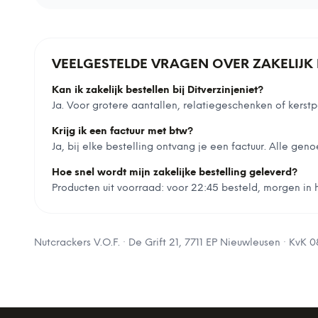
VEELGESTELDE VRAGEN OVER ZAKELIJK 
Kan ik zakelijk bestellen bij Ditverzinjeniet?
Ja. Voor grotere aantallen, relatiegeschenken of ker
Krijg ik een factuur met btw?
Ja, bij elke bestelling ontvang je een factuur. Alle geno
Hoe snel wordt mijn zakelijke bestelling geleverd?
Producten uit voorraad: voor 22:45 besteld, morgen in hu
Nutcrackers V.O.F.
·
De Grift 21, 7711 EP Nieuwleusen
· KvK
0