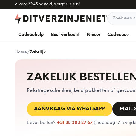
Naar hoofdinhoud
✔
Voor 22:45 besteld, morgen in huis!
Zoek een c
Cadeauhulp
Best verkocht
Nieuw
Cadeaus
Home
/
Zakelijk
ZAKELIJK BESTELLE
Relatiegeschenken, kerstpakketten of gewoon e
AANVRAAG VIA WHATSAPP
MAIL
Liever bellen?
+31 85 303 27 67
(
maandag t/m vrijdag