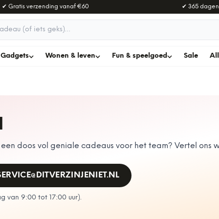
✔ Gratis verzending vanaf
€60
✔ 365 dagen
adeau
Gadgets
Wonen & leven
Fun & speelgoed
Sale
Al
N
en doos vol geniale cadeaus voor het team? Vertel ons wa
SERVICE@DITVERZINJENIET.NL
 van 9:00 tot 17:00 uur
).