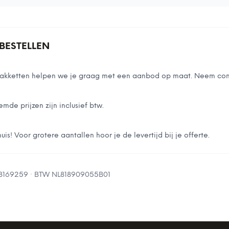
BESTELLEN
stpakketten helpen we je graag met een aanbod op maat. Neem con
emde prijzen zijn inclusief btw.
is! Voor grotere aantallen hoor je de levertijd bij je offerte.
8169259
· BTW
NL818909055B01