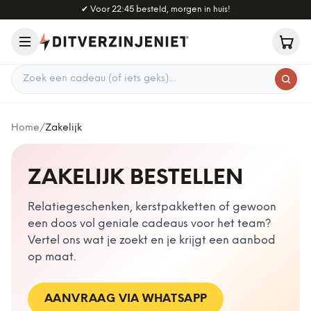
Naar hoofdinhoud
✔
Voor 22:45 besteld, morgen in huis!
Zoek een cadeau
Home
/
Zakelijk
ZAKELIJK BESTELLEN
Relatiegeschenken, kerstpakketten of gewoon
een doos vol geniale cadeaus voor het team?
Vertel ons wat je zoekt en je krijgt een aanbod
op maat.
AANVRAAG VIA WHATSAPP