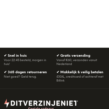
✔
Snel in huis
✔
Gratis verzending
Voor 22:45 besteld, morgen in
Vanaf €60, verzonden vanuit
huis!
Nederland
✔
365 dagen retourneren
✔
Makkelijk & veilig betalen
Niet goed? Geld terug.
iDEAL, creditcard of achteraf met
Billink