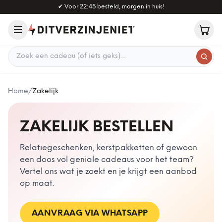
Naar hoofdinhoud
✔
Voor 22:45 besteld, morgen in huis!
Zoek een cadeau
Home
/
Zakelijk
ZAKELIJK BESTELLEN
Relatiegeschenken, kerstpakketten of gewoon
een doos vol geniale cadeaus voor het team?
Vertel ons wat je zoekt en je krijgt een aanbod
op maat.
AANVRAAG VIA WHATSAPP