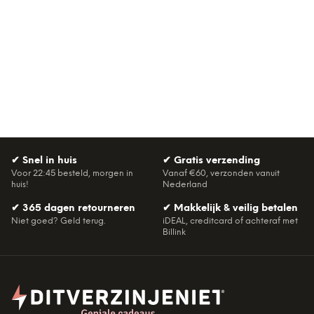
✔
Snel in huis
✔
Gratis verzending
Voor 22:45 besteld, morgen in
Vanaf €60, verzonden vanuit
huis!
Nederland
✔
365 dagen retourneren
✔
Makkelijk & veilig betalen
Niet goed? Geld terug.
iDEAL, creditcard of achteraf met
Billink