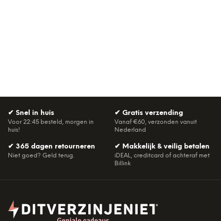
✔
Snel in huis
✔
Gratis verzending
Voor 22:45 besteld, morgen in
Vanaf €60, verzonden vanuit
huis!
Nederland
✔
365 dagen retourneren
✔
Makkelijk & veilig betalen
Niet goed? Geld terug.
iDEAL, creditcard of achteraf met
Billink