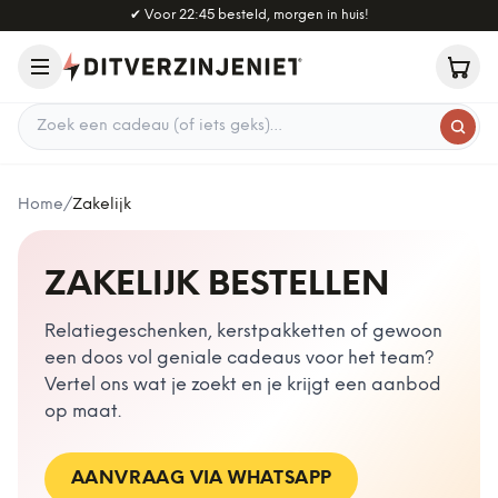
Naar hoofdinhoud
✔
Voor 22:45 besteld, morgen in huis!
Zoek een cadeau
Home
/
Zakelijk
ZAKELIJK BESTELLEN
Relatiegeschenken, kerstpakketten of gewoon
een doos vol geniale cadeaus voor het team?
Vertel ons wat je zoekt en je krijgt een aanbod
op maat.
AANVRAAG VIA WHATSAPP