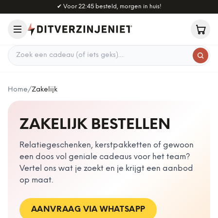
Naar hoofdinhoud
✔
Voor 22:45 besteld, morgen in huis!
Zoek een cadeau
Home
/
Zakelijk
ZAKELIJK BESTELLEN
Relatiegeschenken, kerstpakketten of gewoon
een doos vol geniale cadeaus voor het team?
Vertel ons wat je zoekt en je krijgt een aanbod
op maat.
AANVRAAG VIA WHATSAPP