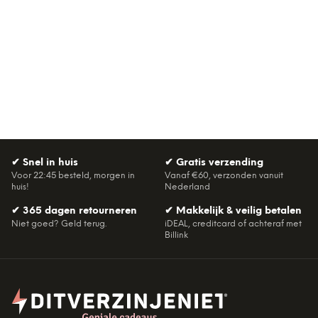
✔
Snel in huis
✔
Gratis verzending
Voor 22:45 besteld, morgen in
Vanaf €60, verzonden vanuit
huis!
Nederland
✔
365 dagen retourneren
✔
Makkelijk & veilig betalen
Niet goed? Geld terug.
iDEAL, creditcard of achteraf met
Billink