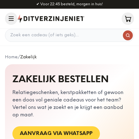
Naar hoofdinhoud
✔
Voor 22:45 besteld, morgen in huis!
Zoek een cadeau
Home
/
Zakelijk
ZAKELIJK BESTELLEN
Relatiegeschenken, kerstpakketten of gewoon
een doos vol geniale cadeaus voor het team?
Vertel ons wat je zoekt en je krijgt een aanbod
op maat.
AANVRAAG VIA WHATSAPP