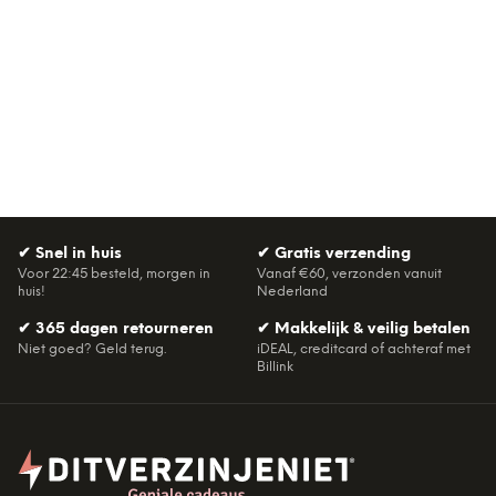
✔
Snel in huis
✔
Gratis verzending
Voor 22:45 besteld, morgen in
Vanaf €60, verzonden vanuit
huis!
Nederland
✔
365 dagen retourneren
✔
Makkelijk & veilig betalen
Niet goed? Geld terug.
iDEAL, creditcard of achteraf met
Billink